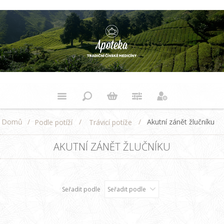
Domů
/
/
/
Akutní zánět žlučníku
Podle potíží
Trávicí potíže
AKUTNÍ ZÁNĚT ŽLUČNÍKU
Seřadit podle
Seřadit podle