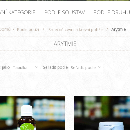
VNÍ KATEGORIE
PODLE SOUSTAV
PODLE DRUH
Domů
/
/
/
Arytmie
Podle potíží
Srdečně cévní a krevní potíže
ARYTMIE
t jako
Seřadit podle
Tabulka
Seřadit podle