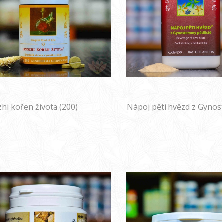
zhi kořen života (200)
Nápoj pěti hvězd z Gyno
pětilisté (850)