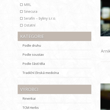
MRL
Sinecura
Serafin – byliny s.r.o.
Ostatní
KATEGORIE
Podle druhu
Arnik
Podle soustav
Podle částí těla
Tradiční čínská medicína
VÝROBCI
Rinenkai
TCM Herbs