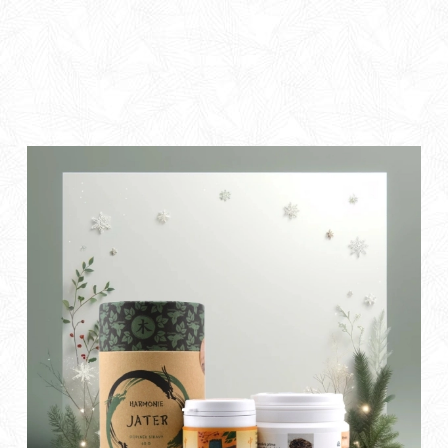
připravit. Darujte jim Vánoční Harmonizaci Zdraví –
balíček plný přírodních sil, který provede světem vitality
a pohody. Prožijte svátky s láskou a péčí o zdraví těla i
mysli.