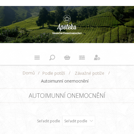
Domů
/
/
/
Podle potíží
Závažné potíže
Autoimunní onemocnění
AUTOIMUNNÍ ONEMOCNĚNÍ
Seřadit podle
Seřadit podle