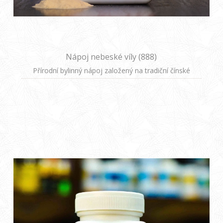
Nápoj nebeské víly (888)
Přírodní bylinný nápoj založený na tradiční čínské
medicíně, určený zejména pro ženy hledající podporu v
období hormonálních změn. Vyvážená bylinná směs
pomáhá udržovat energetickou rovnováhu a vitalitu.