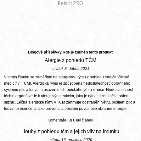
Reishi PRO
Blogové příspěvky, kde je zmíněn tento produkt
Alergie z pohledu TČM
-čtvrtek 8. dubna 2021
V tomto článku se zaměříme na alergickou rýmu z pohledu tradiční čínské
medicíny (TCM). Alergická rýma je způsobena nedostatečností obranného
systému plic a ledvin a usazením chronického větru v nose. Nedostatečnost
těchto orgánů vede k alergickým reakcím, jako je rýma, slzení očí a pálení
sliznic. Léčba alergické rýmy v TCM zahrnuje odstranění větru, posílení plic a
ledvinné esence, a také prevenci a posílení povrchové obranné energie.
Komentáře (0)
Celý článek
Houby z pohledu tčm a jejich vliv na imunitu
-středa 16. prosince 2020