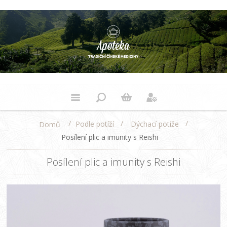
/
/
/
Podle potíží
Dýchací potíže
Domů
Posílení plic a imunity s Reishi
Posílení plic a imunity s Reishi