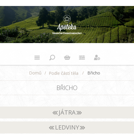
Domů
/
/
Břicho
Podle částí těla
BŘICHO
JÁTRA
LEDVINY