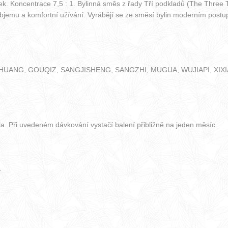
ek. Koncentrace 7,5 : 1. Bylinná směs z řady Tří podkladů (The Three
objemu a komfortní užívání. Vyrábějí se ze směsí bylin moderním p
UANG, GOUQIZ, SANGJISHENG, SANGZHI, MUGUA, WUJIAPI, XIXI
a. Při uvedeném dávkování vystačí balení přibližně na jeden měsíc.
.