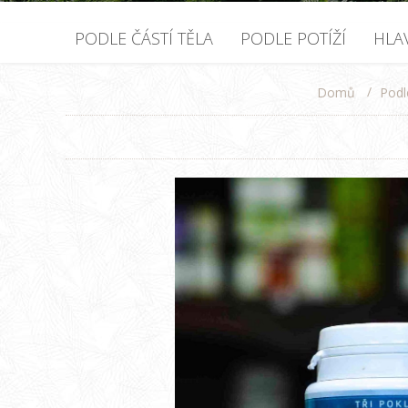
PODLE ČÁSTÍ TĚLA
PODLE POTÍŽÍ
HLA
/
Podl
Domů