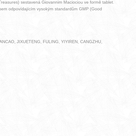
 Treasures) sestavená Giovannim Maciociou ve formě tablet.
ostupem odpovídajícím vysokým standardům GMP (Good
ANCAO, JIXUETENG, FULING, YIYIREN, CANGZHU,