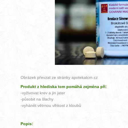
Obrázek převzat ze stránky
apotekatcm.cz
Produkt z hlediska tcm pomáhá zejména při:
-vyživovat krev a jin jater
-působit na šlachy
-vyhánět větrnou vlhkost z kloubů
Popis: