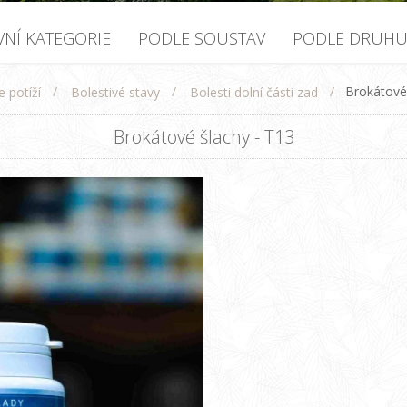
VNÍ KATEGORIE
PODLE SOUSTAV
PODLE DRUH
/
/
/
Brokátové 
e potíží
Bolestivé stavy
Bolesti dolní části zad
Brokátové šlachy - T13