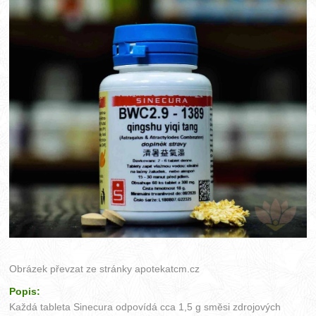
Obrázek převzat ze stránky
apotekatcm.cz
Popis:
Každá tableta Sinecura odpovídá cca 1,5 g směsi zdrojových