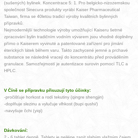
(sušených) bylinek. Koncentrace 5: 1. Pro belgicko-nizozemskou
společnost Sinecura produkty vyrábí Kaiser Pharmaceutical
Taiwan, firma se 40letou tradicí výroby kvalitních bylinných
přípravků.
Nejmodernější technologie výroby umožňující Kaiseru šetrné
zpracování bylin tradičním vodním vývarem jsou vhodně doplněny
přímo o Kaiserem vyvinuté a patentované zařízení pro jímání
éterických látek během varu. Takto zachycené jemné a prchavé
substance se následně vracejí do koncentrátu před prováděním
granulace. Samozřejmostí je autentizace surovin pomocí TLC a
HPLC.
V Číně se přípravku přisuzují tyto účinky:
-pročišťuje horkost a rodí tekutiny (qingre shengjin)
-doplňuje slezinu a vylučuje vlhkost (bupi qushi/)
-navyšuje čchi (yiqi)
Dávkování:
2 - 6 tablet denně. Tablety je nejlépe zapít slabým vlažným čajem