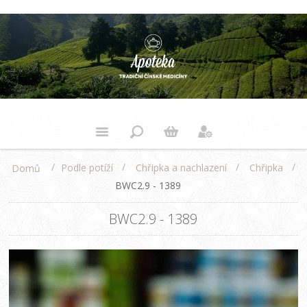
/
/
/
/
Podle potíží
Chřipka a nachlazení
Chřipka
Domů
BWC2.9 - 1389
BWC2.9 - 1389