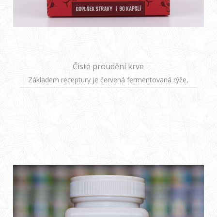
Čisté proudění krve
Základem receptury je červená fermentovaná rýže,
která se v tradiční čínské medicíně používá již po tisíce
let. Vzniká fermentací pomocí kvasinek Monascus
purpureus, čímž vzniká cenná látka monakolin K. Ta
pomáhá podporovat udržení normální hladiny
cholesterolu a triglyceridů v organismu.