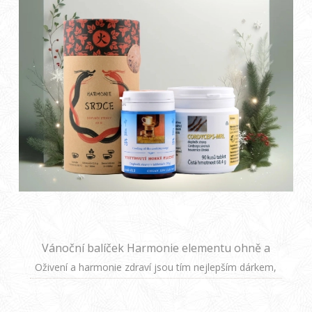
Vánoční balíček Harmonie elementu ohně a
napadení chladným větrem.
Oživení a harmonie zdraví jsou tím nejlepším dárkem,
který můžete svým blízkým letos pod stromeček
připravit. Darujte jim Vánoční Harmonizaci Zdraví –
balíček plný přírodních sil, který provede světem vitality