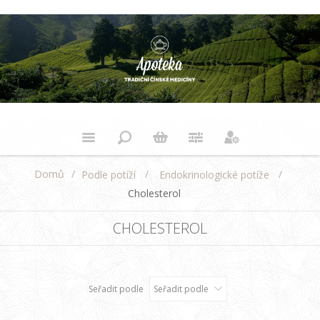
Domů
/
/
/
Podle potíží
Endokrinologické potíže
Cholesterol
CHOLESTEROL
Seřadit podle
Seřadit podle