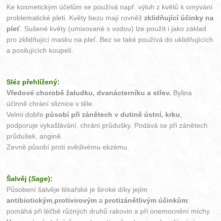
Ke kosmetickým účelům se používá např. výluh z květů k omývání
problematické pleti. Květy bezu mají rovněž
zklidňující účinky na
pleť
. Sušené květy (umixované s vodou) lze použít i jako základ
pro zklidňující masku na pleť. Bez se také používá do uklidňujících
a posilujících koupelí.
Sléz přehlížený:
Vředové chorobě žaludku, dvanácterníku a střev.
Bylina
účinně chrání sliznice v těle.
Velmi dobře
působí při zánětech v dutině ústní, krku
,
podporuje vykašlávání, chrání průdušky. Podává se při zánětech
průdušek, angině.
Zevně působí proti svědivému ekzému.
Šalvěj (
Sage
):
Působení šalvěje lékařské je široké díky jejím
antibiotickým
,
protivirovým
a
protizánětlivým účinkům
:
pomáhá při léčbě různých druhů rakovin a při onemocnění míchy.