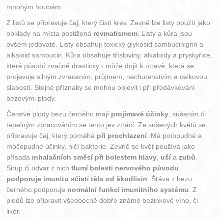
mnohým houbám.
Z listů se připravuje čaj, který čistí krev. Zevně lze listy použít jako
obklady na místa postižená
revmatismem
. Listy a kůra jsou
ovšem jedovaté. Listy obsahují toxický glykosid sambucinigrin a
alkaloid sambucin. Kůra obsahuje třísloviny, alkaloidy a pryskyřice,
které působí značně drasticky - může dojít k otravě, která se
projevuje silným zvracením, průjmem, nechutenstvím a celkovou
slabostí. Stejné příznaky se mohou objevit i při předávkování
bezovými plody.
Čerstvé plody bezu černého mají
projímavé účinky
, sušením či
tepelným zpracováním se tento jev ztrácí. Ze sušených květů se
připravuje čaj, který pomáhá
při prochlazení
. Má potopudné a
močopudné účinky, ničí bakterie. Zevně se květ používá jako
přísada
inhalačních směsí při bolestem hlavy
,
uší
a
zubů
.
Sirup či odvar z nich
tlumí bolesti nervového původu
,
podporuje imunitu
a
čistí tělo od škodlivin
. Šťáva z bezu
černého podporuje
normální funkci imunitního systému
. Z
plodů lze připravit všeobecně dobře známé bezinkové víno, či
likér.