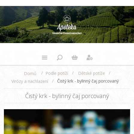
/
/
/
Podle potíží
Dětské potíže
Domů
/
Čistý krk - bylinný čaj porcovaný
Virózy a nachlazení
Čistý krk - bylinný čaj porcovaný