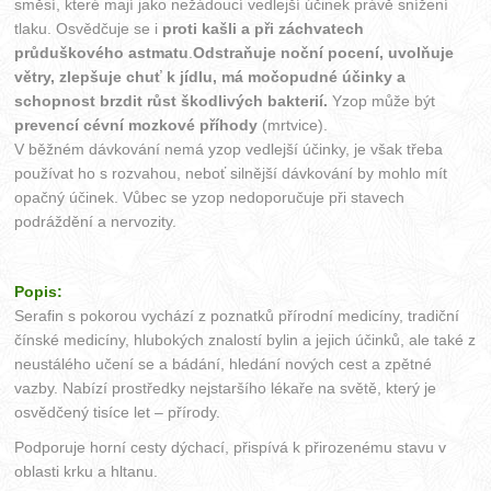
směsí, které mají jako nežádoucí vedlejší účinek právě snížení
tlaku. Osvědčuje se i
proti kašli a při záchvatech
průduškového astmatu
.
Odstraňuje noční pocení, uvolňuje
větry, zlepšuje chuť k jídlu, má močopudné účinky a
schopnost brzdit růst škodlivých bakterií.
Yzop může být
prevencí cévní mozkové příhody
(mrtvice).
V běžném dávkování nemá yzop vedlejší účinky, je však třeba
používat ho s rozvahou, neboť silnější dávkování by mohlo mít
opačný účinek. Vůbec se yzop nedoporučuje při stavech
podráždění a nervozity.
Popis:
Serafin s pokorou vychází z poznatků přírodní medicíny, tradiční
čínské medicíny, hlubokých znalostí bylin a jejich účinků, ale také z
neustálého učení se a bádání, hledání nových cest a zpětné
vazby. Nabízí prostředky nejstaršího lékaře na světě, který je
osvědčený tisíce let – přírody.
Podporuje horní cesty dýchací, přispívá k přirozenému stavu v
oblasti krku a hltanu.