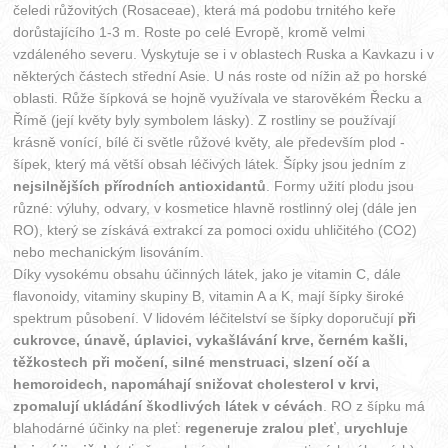
čeledi růžovitých (Rosaceae), která má podobu trnitého keře
dorůstajícího 1-3 m. Roste po celé Evropě, kromě velmi
vzdáleného severu. Vyskytuje se i v oblastech Ruska a Kavkazu i v
některých částech střední Asie. U nás roste od nížin až po horské
oblasti. Růže šípková se hojně využívala ve starověkém Řecku a
Římě (její květy byly symbolem lásky). Z rostliny se používají
krásně vonící, bílé či světle růžové květy, ale především plod -
šípek, který má větší obsah léčivých látek. Šípky jsou jedním z
nejsilnějších přírodních antioxidantů
. Formy užití plodu jsou
různé: výluhy, odvary, v kosmetice hlavně rostlinný olej (dále jen
RO), který se získává extrakcí za pomoci oxidu uhličitého (CO2)
nebo mechanickým lisováním.
Díky vysokému obsahu účinných látek, jako je vitamin C, dále
flavonoidy, vitaminy skupiny B, vitamin A a K, mají šípky široké
spektrum působení. V lidovém léčitelství se šípky doporučují
při
cukrovce, únavě, úplavici, vykašlávání krve, černém kašli,
těžkostech při močení, silné menstruaci, slzení očí a
hemoroidech, napomáhají snižovat cholesterol v krvi,
zpomalují ukládání škodlivých látek v cévách
. RO z šípku má
blahodárné účinky na pleť:
regeneruje zralou pleť
,
urychluje