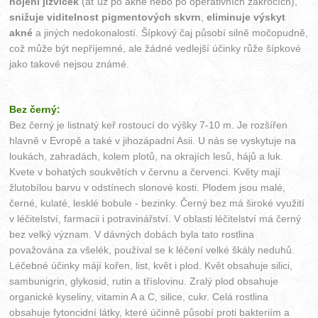
hojení jizviček
(ať už po akné nebo po operativních zákrocích),
snižuje viditelnost pigmentových skvrn
,
eliminuje výskyt
akné
a jiných nedokonalostí. Šípkový čaj působí silně močopudně,
což může být nepříjemné, ale žádné vedlejší účinky růže šípkové
jako takové nejsou známé.
Bez černý:
Bez černý je listnatý keř rostoucí do výšky 7-10 m. Je rozšířen
hlavně v Evropě a také v jihozápadní Asii. U nás se vyskytuje na
loukách, zahradách, kolem plotů, na okrajích lesů, hájů a luk.
Kvete v bohatých soukvětích v červnu a červenci. Květy mají
žlutobílou barvu v odstínech slonové kosti. Plodem jsou malé,
černé, kulaté, lesklé bobule - bezinky. Černý bez má široké využití
v léčitelství, farmacii i potravinářství. V oblasti léčitelství má černý
bez velký význam. V dávných dobách byla tato rostlina
považována za všelék, používal se k léčení velké škály neduhů.
Léčebné účinky májí kořen, list, květ i plod. Květ obsahuje silici,
sambunigrin, glykosid, rutin a tříslovinu. Zralý plod obsahuje
organické kyseliny, vitamin A a C, silice, cukr. Celá rostlina
obsahuje fytoncidní látky, které účinně působí proti bakteriím a