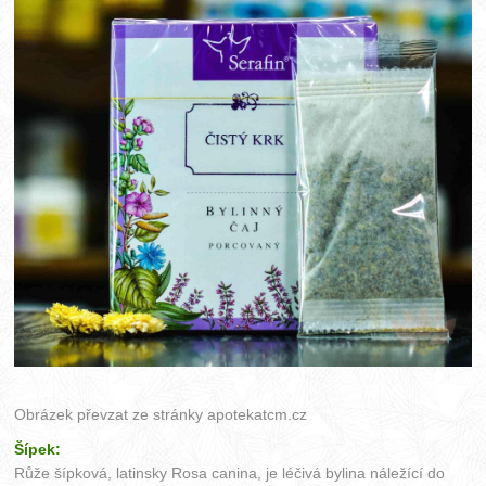
Obrázek převzat ze stránky
apotekatcm.cz
Šípek:
Růže šípková, latinsky Rosa canina, je léčivá bylina náležící do