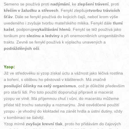
Semeno se používá proti
nadýmání
, ke
zlepšení trávení
, proti
křečím v žaludku a střevech
. Fenykl zlepšuje
tvorbu trávicích
šťáv
. Dále se fenykl používá do kojicích čajů, neboť krom výše
uvedeného i zvyšuje tvorbu mateřského mléka. Fenykl dále
tlumí
kašel
, podporuje
vykašlávání hlenů
. Fenykl se též používá jako
tonikum pro
slezinu a ledviny
a při onemocněních urogenitálního
traktu. Zevně se fenykl používá k výplachu unavených a
podrážděných očí
.
Yzop:
Již ve středověku si yzop získal úctu a vážnost jako léčivá rostlina
a koření, s oblibou ho pěstovali v klášterech. Má značně
posilující účinky na celý organismus
, což je důležité především
pro starší lidi. Pro toto použití doporučuji připravit si macerát
yzopu ve víně. Má příjemnou chuť i vůni, do macerátu můžeme
přidat též trochu saturejky a rozmarýnu. Jiné osvědčené použití
yzopu - je vhodný do kloktadel na zánět hrdla a ústní dutiny, vždy
v kombinaci se šalvějí.
Yzop mírně
zvyšuje krevní tlak
, proto ho přidávám do čajových