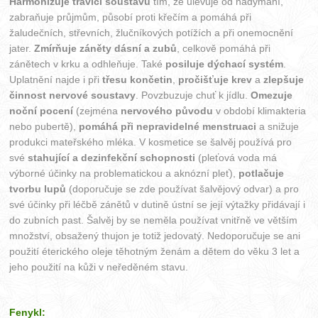
Harmonizuje trávicí soustavu
tím, že ulevuje od nadýmání,
zabraňuje průjmům, působí proti křečím a pomáhá při
žaludečních, střevních, žlučníkových potížích a při onemocnění
jater.
Zmírňuje záněty dásní a zubů
, celkově pomáhá při
zánětech v krku a odhleňuje. Také
posiluje dýchací systém
.
Uplatnění najde i při
třesu končetin
,
pročišťuje krev
a
zlepšuje
činnost nervové soustavy
. Povzbuzuje chuť k jídlu.
Omezuje
noční pocení
(zejména
nervového původu
v období klimakteria
nebo pubertě),
pomáhá při nepravidelné menstruaci
a snižuje
produkci mateřského mléka. V kosmetice se šalvěj používá pro
své
stahující a dezinfekční schopnosti
(pleťová voda má
výborné účinky na problematickou a aknózní pleť),
potlačuje
tvorbu lupů
(doporučuje se zde používat šalvějový odvar) a pro
své účinky při léčbě zánětů v dutině ústní se její výtažky přidávají i
do zubních past. Šalvěj by se neměla používat vnitřně ve větším
množství, obsažený thujon je totiž jedovatý. Nedoporučuje se ani
použití éterického oleje těhotným ženám a dětem do věku 3 let a
jeho použití na kůži v neředěném stavu.
Fenykl: