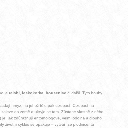
ko je
reishi, leskokorka, housenice
či další. Tyto houby
apadají hmyz, na jehož těle pak cizopasí. Cizopasí na
rtí zaleze do země a ukryje se tam. Zůstane vlastně z něho
 je, jak zdůrazňují entomologové, velmi odolná a dlouho
ý životní cyklus se opakuje – vytváří se plodnice, ta