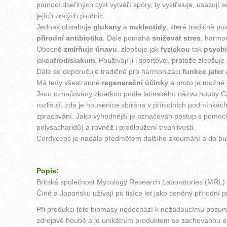
pomocí dceřiných cyst vytváří spóry, ty vystřeluje, usazuj
jejích zralých plodnic.
Jednak obsahuje
glukany
a
nukleotidy
, které tradičně pos
přírodní antibiotika
. Dále pomáhá
snižovat stres
, harmo
Obecně
zmírňuje únavu
, zlepšuje jak
fyzickou
tak
psych
jako
afrodisiakum
. Používají ji i sportovci, protože zlepšuje
Dále se doporučuje tradičně pro harmonizaci
funkce jater 
Má tedy všestranné
regenerační účinky
a proto je možné j
Jsou označovány zkratkou podle latinského názvu houby CS, 
rozlišují, zda je housenice sbírána v přírodních podmínkách
zpracování. Jako výhodnější je označován postup s pomocí 
polysacharidů) a rovněž i prodloužení trvanlivosti.
Cordyceps je nadále předmětem dalšího zkoumání a do budo
Popis:
Britská společnost Mycology Research Laboratories (MRL) j
Číně a Japonsku užívají po tisíce let jako ceněný přírodní 
Při produkci této biomasy nedochází k nežádoucímu posunu ú
zdrojové houbě a je unikátním produktem se zachovanou en