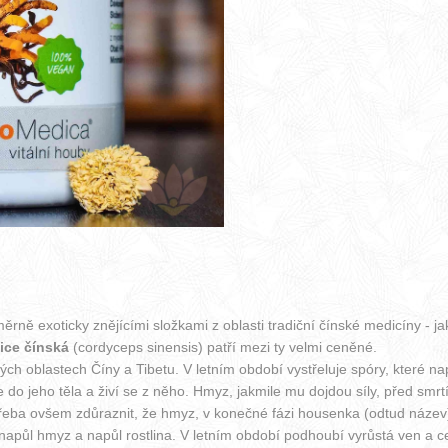
ě exoticky znějícími složkami z oblasti tradiční čínské medicíny - ja
ice čínská
(cordyceps sinensis) patří mezi ty velmi ceněné.
kých oblastech Číny a Tibetu. V letním období vystřeluje spóry, které n
e do jeho těla a živí se z něho. Hmyz, jakmile mu dojdou síly, před sm
eba ovšem zdůraznit, že hmyz, v konečné fázi housenka (odtud název)
napůl hmyz a napůl rostlina. V letním období podhoubí vyrůstá ven a cel