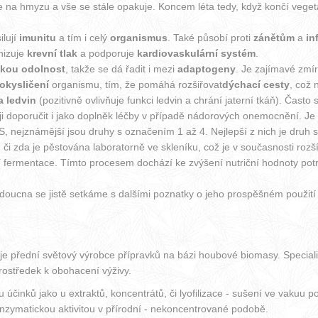
í se na hmyzu a vše se stále opakuje. Koncem léta tedy, když končí vege
ilují
imunitu
a tím i celý
organismus
. Také působí proti
zánětům
a
in
nizuje
krevní tlak
a podporuje
kardiovaskulární systém
.
ikou
odolnost
, takže se dá řadit i mezi
adaptogeny
. Je zajímavé zmír
okysličení
organismu, tím, že pomáhá rozšiřovat
dýchací cesty
, což 
a ledvin
(pozitivně ovlivňuje funkci ledvin a chrání jaterní tkáň). Čas
i doporučit i jako doplněk léčby v případě nádorových onemocnění. Je 
nejznámější jsou druhy s označením 1 až 4. Nejlepší z nich je druh s o
 či zda je pěstována laboratorně ve skleníku, což je v současnosti rozš
fermentace. Tímto procesem dochází ke zvýšení nutriční hodnoty potrav
ucna se jistě setkáme s dalšími poznatky o jeho prospěšném použití 
e přední světový výrobce přípravků na bázi houbové biomasy. Speciali
prostředek k obohacení výživy.
činků jako u extraktů, koncentrátů, či lyofilizace - sušení ve vakuu p
zymatickou aktivitou v přírodní - nekoncentrované podobě.