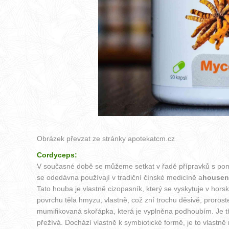
Obrázek převzat ze stránky
apotekatcm.cz
Cordyceps:
V současné době se můžeme setkat v řadě přípravků s poměrn
se odedávna používají v tradiční čínské medicíně a
housen
Tato houba je vlastně cizopasník, který se vyskytuje v hors
povrchu těla hmyzu, vlastně, což zní trochu děsivě, prorost
mumifikovaná skořápka, která je vyplněna podhoubím. Je tř
přežívá. Dochází vlastně k symbiotické formě, je to vlastně 