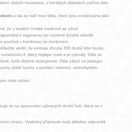
tativní období housenice, v horských oblastech začíná sběr
fekcím
a tak se řadí mezi látky, které jsou označována jako
nit, že v tradiční čínské medicíně se užívá
napomáhá k regeneraci po zvýšené fyzické aktivitě.
to se používá v kombinaci se ženšenem.
důležité vědět, že existuje zhruba 300 druhů této houby.
značením 4, který nejlépe roste a je vytrvalý. Dále se
ířené, kvůli obtížné dostupnosti. Dále záleží na postupu
iny (další tvorba a posílení vitaminů, aminokyselin,
pro naše zdraví.
zuje se na zpracování vybraných druhů hub, které se v
omocí mrazu. Výsledný přípravek svojí aktivitou odpovídá