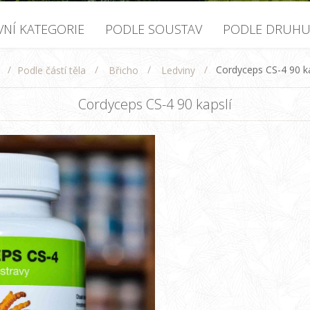
VNÍ KATEGORIE
PODLE SOUSTAV
PODLE DRUH
/
/
/
/
Cordyceps CS-4 90 ka
Podle částí těla
Břicho
Ledviny
Cordyceps CS-4 90 kapslí