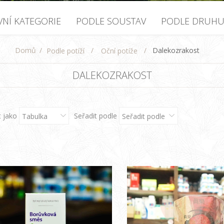
VNÍ KATEGORIE
PODLE SOUSTAV
PODLE DRUH
Domů
/
/
/
Dalekozrakost
Podle potíží
Oční potíže
DALEKOZRAKOST
t jako
Seřadit podle
Tabulka
Seřadit podle