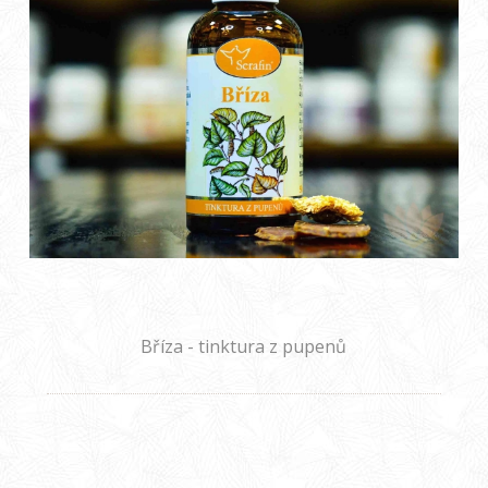
Bříza - tinktura z pupenů