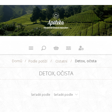
Domů
/
/
/
Detox, očista
Podle potíží
Ostatní
DETOX, OČISTA
Seřadit podle
Seřadit podle