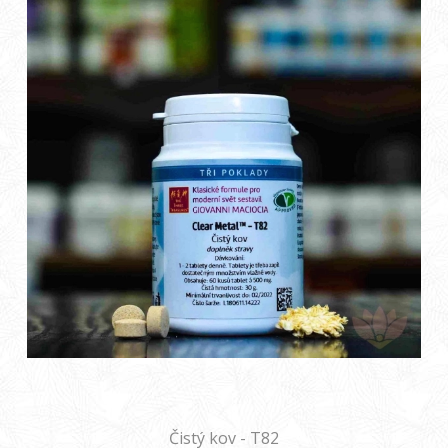
Čistý kov - T82