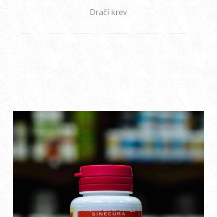
Dračí krev