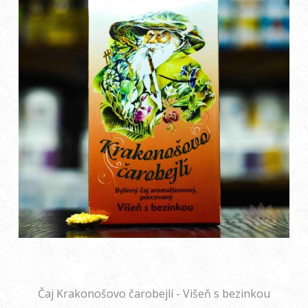
Čaj Krakonošovo čarobejlí - Višeň s bezinkou