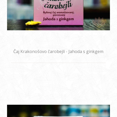
Čaj Krakonošovo čarobejlí - Jahoda s ginkgem