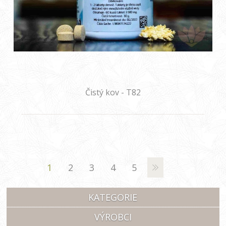
Čistý kov - T82
1
2
3
4
5
KATEGORIE
VÝROBCI