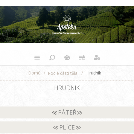
Domů
/
/
Hrudník
Podle částí těla
HRUDNÍK
PÁTEŘ
PLÍCE