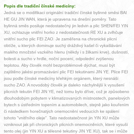
Popis dle tradiční čínské medicíny:
Jedná se o modifikaci originální tradiční čínské bylinné směsi BAI
HE GU JIN WAN, která je upravena na dnešní poměry. Tato
bylinná směs posiluje nedostatečný jin ledvin a plic SHEN/FEI YIN
XU, ochlazuje vnitřní horko z nedostatečnosti RE XU a zvlhčuje
vnitřní sucho plic FEI ZAO. Je zaměřena na chronické plicní
obtíže, u kterých dominuje suchý dráždivý kašel či vykašlávání
malého množství vazkého hlenu (někdy i s žilkami krve), dušností,
bolesti a sucho v hrdle, noční pocení, odpolední zvýšenou
teplotou. Aby člověk mohl bezproblémově dýchat, musí být
zajištěno jakési promazávání plic FEI tekutinami JIN YE. Plíce FEI
jsou podle čínské medicíny křehkým orgánem, který nesnáší
sucho ZAO. A novodobý člověk je daleko náchylnější k vysušení
plicních tekutin FEI JIN YE, než tomu bylo dříve, což je způsobeno
dlouhodobým pobytem v klimatizovaných místnostech, panelových
bytech s ústředním topením a automobilech, stejně jako kouřením
či následkem horečnatých onemocnění vedoucích ke spálení
tohoto "vnitřního oleje". Tato nedostatečnost jin YIN XU může
vzniknout jak při chronických plicních onemocněních, které vysuší
tento olej (jin YIN XU a tělesné tekutiny JIN YE XU), tak se i může