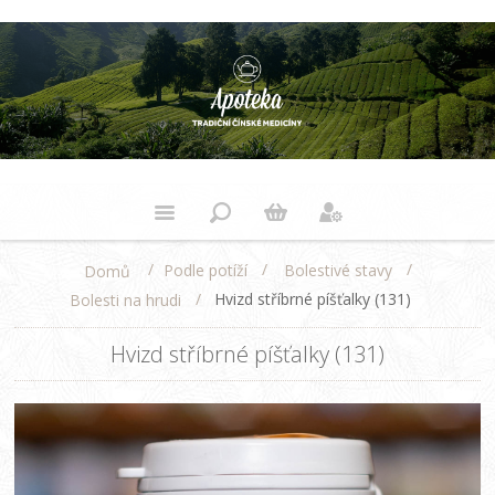
/
/
/
Podle potíží
Bolestivé stavy
Domů
/
Hvizd stříbrné píšťalky (131)
Bolesti na hrudi
Hvizd stříbrné píšťalky (131)