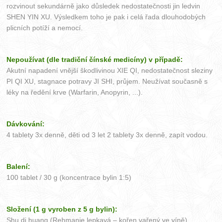
rozvinout sekundárně jako důsledek nedostatečnosti jin ledvin
SHEN YIN XU. Výsledkem toho je pak i celá řada dlouhodobých
plicních potíží a nemocí.
Nepoužívat (dle tradiční čínské medicíny) v případě:
Akutní napadení vnější škodlivinou XIE QI, nedostatečnost sleziny
PI QI XU, stagnace potravy JI SHI, průjem. Neužívat současně s
léky na ředění krve (Warfarin, Anopyrin, ...).
Dávkování:
4 tablety 3x denně, děti od 3 let 2 tablety 3x denně, zapít vodou.
Balení:
100 tablet / 30 g (koncentrace bylin 1:5)
Složení (1 g vyroben z 5 g bylin):
Shu di huang (Rehmanie lepkavá – kořen vařený ve víně)