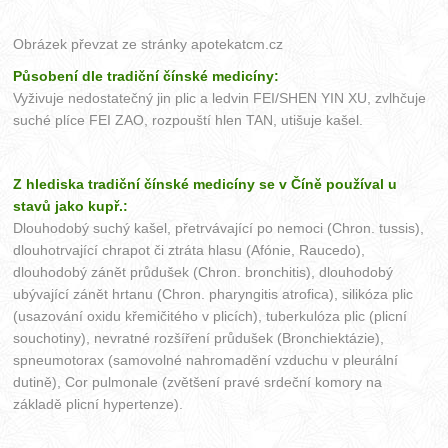
Obrázek převzat ze stránky
apotekatcm.cz
Působení dle tradiční čínské medicíny:
Vyživuje nedostatečný jin plic a ledvin FEI/SHEN YIN XU, zvlhčuje
suché plíce FEI ZAO, rozpouští hlen TAN, utišuje kašel.
Z hlediska tradiční čínské medicíny se v Číně používal u
stavů jako kupř.:
Dlouhodobý suchý kašel, přetrvávající po nemoci (Chron. tussis),
dlouhotrvající chrapot či ztráta hlasu (Afónie, Raucedo),
dlouhodobý zánět průdušek (Chron. bronchitis), dlouhodobý
ubývající zánět hrtanu (Chron. pharyngitis atrofica), silikóza plic
(usazování oxidu křemičitého v plicích), tuberkulóza plic (plicní
souchotiny), nevratné rozšíření průdušek (Bronchiektázie),
spneumotorax (samovolné nahromadění vzduchu v pleurální
dutině), Cor pulmonale (zvětšení pravé srdeční komory na
základě plicní hypertenze).