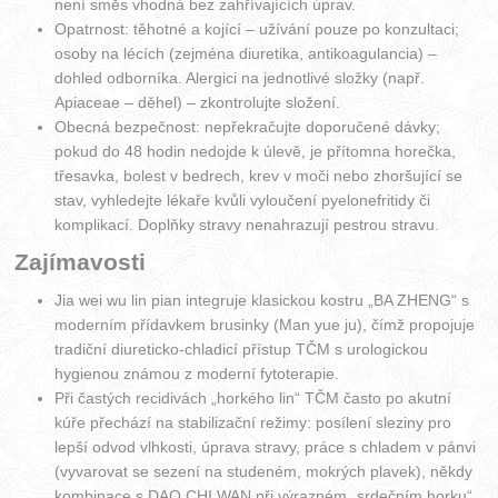
není směs vhodná bez zahřívajících úprav.
Opatrnost: těhotné a kojící – užívání pouze po konzultaci;
osoby na lécích (zejména diuretika, antikoagulancia) –
dohled odborníka. Alergici na jednotlivé složky (např.
Apiaceae – děhel) – zkontrolujte složení.
Obecná bezpečnost: nepřekračujte doporučené dávky;
pokud do 48 hodin nedojde k úlevě, je přítomna horečka,
třesavka, bolest v bedrech, krev v moči nebo zhoršující se
stav, vyhledejte lékaře kvůli vyloučení pyelonefritidy či
komplikací. Doplňky stravy nenahrazují pestrou stravu.
Zajímavosti
Jia wei wu lin pian integruje klasickou kostru „BA ZHENG“ s
moderním přídavkem brusinky (Man yue ju), čímž propojuje
tradiční diureticko-chladicí přístup TČM s urologickou
hygienou známou z moderní fytoterapie.
Při častých recidivách „horkého lin“ TČM často po akutní
kúře přechází na stabilizační režimy: posílení sleziny pro
lepší odvod vlhkosti, úprava stravy, práce s chladem v pánvi
(vyvarovat se sezení na studeném, mokrých plavek), někdy
kombinace s DAO CHI WAN při výrazném „srdečním horku“