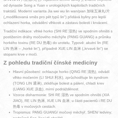
od dynastie Song a Yuan v urologických kapitolách tradičních
traktátů. Moderní varianta Jia wei wu lin wan/pian 加味五淋丸/片
(„modifikovaná směs pro pět typů lin“) přidává byliny pro lepší
ochlazení horka, odvádění vlhkosti a zástavu bolesti i krvácení.
Tradiční indikace: vlhké horko (SHI RE 湿热) ve spodním ohništi s
postižením dráhy močového měchýře (PANG GUANG) a průniku
horkého toxinu (RE DU 热毒) do urotelu. Typově: akutní lin (RE
LIN 热淋 – „horké lin“), případně XUE LIN 血淋 („krvavé lin“) se
stopami krve v moči.
Z pohledu tradiční čínské medicíny
Hlavní působení: ochlazuje horko (QING RE 清热), odvádí
vlhko močením (LI SHUI 利水), zprůchodňuje lin syndrom
(TONG LIN 通淋), zklidňuje bolest a pálení, chladí krev
(LIANG XUE 凉血), mírní podrážděnost.
Vzorce disharmonie: SHI RE 湿热 ve spodním ohništi (XIA
JIAO), RE LIN 热淋, XUE LIN 血淋; u části pacientů i RE DU
热毒 v močových cestách.
Tropismus: PANG GUANG/ močový měchýř, SHEN/ ledviny;
podpůrně San Jiao/ tři ohniště.