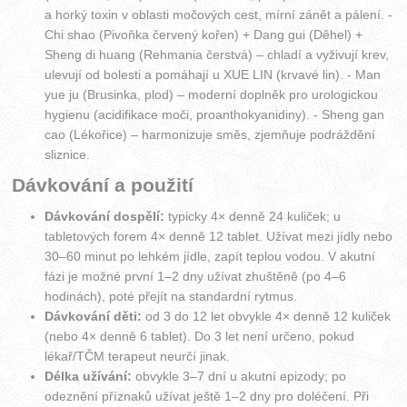
a horký toxin v oblasti močových cest, mírní zánět a pálení. -
Chi shao (Pivoňka červený kořen) + Dang gui (Děhel) +
Sheng di huang (Rehmania čerstvá) – chladí a vyživují krev,
ulevují od bolesti a pomáhají u XUE LIN (krvavé lin). - Man
yue ju (Brusinka, plod) – moderní doplněk pro urologickou
hygienu (acidifikace moči, proanthokyanidiny). - Sheng gan
cao (Lékořice) – harmonizuje směs, zjemňuje podráždění
sliznice.
Dávkování a použití
Dávkování dospělí:
typicky 4× denně 24 kuliček; u
tabletových forem 4× denně 12 tablet. Užívat mezi jídly nebo
30–60 minut po lehkém jídle, zapít teplou vodou. V akutní
fázi je možné první 1–2 dny užívat zhuštěně (po 4–6
hodinách), poté přejít na standardní rytmus.
Dávkování děti:
od 3 do 12 let obvykle 4× denně 12 kuliček
(nebo 4× denně 6 tablet). Do 3 let není určeno, pokud
lékař/TČM terapeut neurčí jinak.
Délka užívání:
obvykle 3–7 dní u akutní epizody; po
odeznění příznaků užívat ještě 1–2 dny pro doléčení. Při