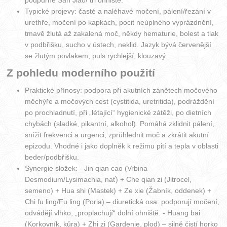
Typické projevy: časté a naléhavé močení, pálení/řezání v
urethře, močení po kapkách, pocit neúplného vyprázdnění,
tmavě žlutá až zakalená moč, někdy hematurie, bolest a tlak
v podbřišku, sucho v ústech, neklid. Jazyk bývá červenější
se žlutým povlakem; puls rychlejší, klouzavý.
Z pohledu moderního použití
Praktické přínosy: podpora při akutních zánětech močového
měchýře a močových cest (cystitida, uretritida), podráždění
po prochladnutí, při „létající“ hygienické zátěži, po dietních
chybách (sladké, pikantní, alkohol). Pomáhá zklidnit pálení,
snížit frekvenci a urgenci, zprůhlednit moč a zkrátit akutní
epizodu. Vhodné i jako doplněk k režimu pití a tepla v oblasti
beder/podbřišku.
Synergie složek: - Jin qian cao (Vrbina
Desmodium/Lysimachia, nať) + Che qian zi (Jitrocel,
semeno) + Hua shi (Mastek) + Ze xie (Žabník, oddenek) +
Chi fu ling/Fu ling (Poria) – diuretická osa: podporují močení,
odvádějí vlhko, „proplachují“ dolní ohniště. - Huang bai
(Korkovník, kůra) + Zhi zi (Gardenie, plod) – silně čistí horko