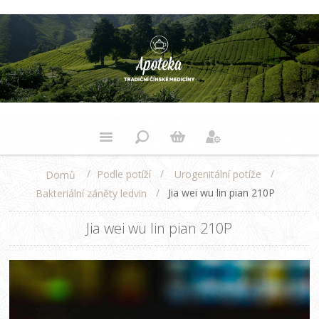
/
/
/
Podle potíží
Urogenitální potíže
Domů
/
Jia wei wu lin pian 210P
Bakteriální záněty ledvin
Jia wei wu lin pian 210P