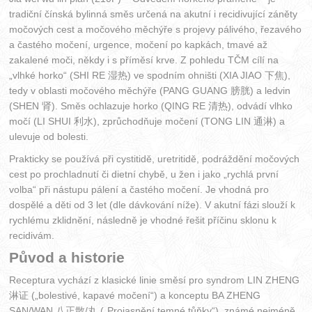
tradiční čínská bylinná směs určená na akutní i recidivující záněty
močových cest a močového měchýře s projevy pálivého, řezavého
a častého močení, urgence, močení po kapkách, tmavé až
zakalené moči, někdy i s příměsí krve. Z pohledu TČM cílí na
„vlhké horko“ (SHI RE 湿热) ve spodním ohništi (XIA JIAO 下焦),
tedy v oblasti močového měchýře (PANG GUANG 膀胱) a ledvin
(SHEN 肾). Směs ochlazuje horko (QING RE 清热), odvádí vlhko
močí (LI SHUI 利水), zprůchodňuje močení (TONG LIN 通淋) a
ulevuje od bolesti.
Prakticky se používá při cystitidě, uretritidě, podráždění močových
cest po prochladnutí či dietní chybě, u žen i jako „rychlá první
volba“ při nástupu pálení a častého močení. Je vhodná pro
dospělé a děti od 3 let (dle dávkování níže). V akutní fázi slouží k
rychlému zklidnění, následně je vhodné řešit příčinu sklonu k
recidivám.
Původ a historie
Receptura vychází z klasické linie směsí pro syndrom LIN ZHENG
淋证 („bolestivé, kapavé močení“) a konceptu BA ZHENG
SAN/WAN 八正散/丸 („Projasnění temné tůňky“), známé nejméně