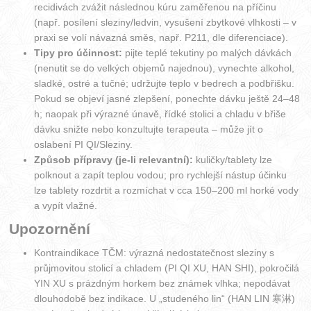
recidivách zvážit následnou kúru zaměřenou na příčinu
(např. posílení sleziny/ledvin, vysušení zbytkové vlhkosti – v
praxi se volí návazná směs, např. P211, dle diferenciace).
Tipy pro účinnost:
pijte teplé tekutiny po malých dávkách
(nenutit se do velkých objemů najednou), vynechte alkohol,
sladké, ostré a tučné; udržujte teplo v bedrech a podbřišku.
Pokud se objeví jasné zlepšení, ponechte dávku ještě 24–48
h; naopak při výrazné únavě, řídké stolici a chladu v břiše
dávku snižte nebo konzultujte terapeuta – může jít o
oslabení PI QI/Sleziny.
Způsob přípravy (je-li relevantní):
kuličky/tablety lze
polknout a zapít teplou vodou; pro rychlejší nástup účinku
lze tablety rozdrtit a rozmíchat v cca 150–200 ml horké vody
a vypít vlažné.
Upozornění
Kontraindikace TČM: výrazná nedostatečnost sleziny s
průjmovitou stolicí a chladem (PI QI XU, HAN SHI), pokročilá
YIN XU s prázdným horkem bez známek vlhka; nepodávat
dlouhodobě bez indikace. U „studeného lin“ (HAN LIN 寒淋)