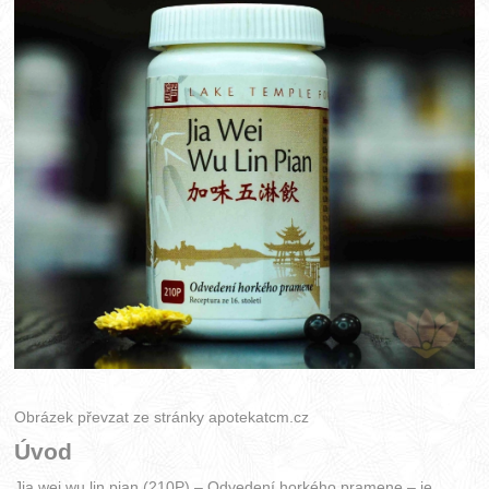
Obrázek převzat ze stránky
apotekatcm.cz
Úvod
Jia wei wu lin pian (210P) – Odvedení horkého pramene – je