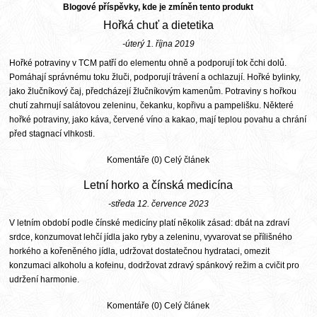
Blogové příspěvky, kde je zmíněn tento produkt
Hořká chuť a dietetika
-úterý 1. října 2019
Hořké potraviny v TCM patří do elementu ohně a podporují tok čchi dolů.
Pomáhají správnému toku žluči, podporují trávení a ochlazují. Hořké bylinky,
jako žlučníkový čaj, předcházejí žlučníkovým kamenům. Potraviny s hořkou
chutí zahrnují salátovou zeleninu, čekanku, kopřivu a pampelišku. Některé
hořké potraviny, jako káva, červené víno a kakao, mají teplou povahu a chrání
před stagnací vlhkosti.
Komentáře (0)
Celý článek
Letní horko a čínská medicína
-středa 12. července 2023
V letním období podle čínské medicíny platí několik zásad: dbát na zdraví
srdce, konzumovat lehčí jídla jako ryby a zeleninu, vyvarovat se přílišného
horkého a kořeněného jídla, udržovat dostatečnou hydrataci, omezit
konzumaci alkoholu a kofeinu, dodržovat zdravý spánkový režim a cvičit pro
udržení harmonie.
Komentáře (0)
Celý článek