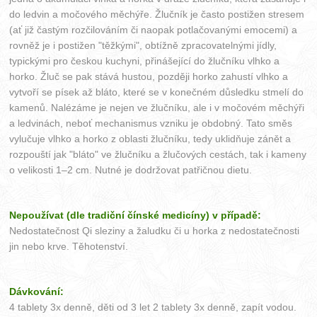
do ledvin a močového měchýře. Žlučník je často postižen stresem
(ať již častým rozčilováním či naopak potlačovanými emocemi) a
rovněž je i postižen "těžkými", obtížně zpracovatelnými jídly,
typickými pro českou kuchyni, přinášející do žlučníku vlhko a
horko. Žluč se pak stává hustou, později horko zahustí vlhko a
vytvoří se písek až bláto, které se v konečném důsledku stmelí do
kamenů. Nalézáme je nejen ve žlučníku, ale i v močovém měchýři
a ledvinách, neboť mechanismus vzniku je obdobný. Tato směs
vylučuje vlhko a horko z oblasti žlučníku, tedy uklidňuje zánět a
rozpouští jak "bláto" ve žlučníku a žlučových cestách, tak i kameny
o velikosti 1–2 cm. Nutné je dodržovat patřičnou dietu.
Nepoužívat (dle tradiční čínské medicíny) v případě:
Nedostatečnost Qi sleziny a žaludku či u horka z nedostatečnosti
jin nebo krve. Těhotenství.
Dávkování:
4 tablety 3x denně, děti od 3 let 2 tablety 3x denně, zapít vodou.