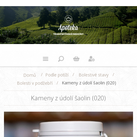
/
/
/
Podle potíží
Bolestivé stavy
Domů
/
Kameny z údolí šaolin (020)
Bolesti v podžebří
Kameny z údolí šaolin (020)