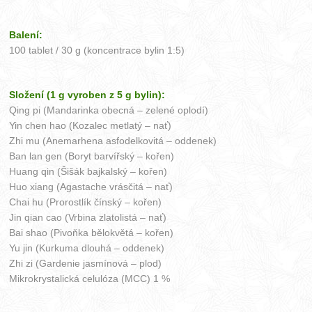
Balení:
100 tablet / 30 g (koncentrace bylin 1:5)
Složení (1 g vyroben z 5 g bylin):
Qing pi (Mandarinka obecná – zelené oplodí)
Yin chen hao (Kozalec metlatý – nať)
Zhi mu (Anemarhena asfodelkovitá – oddenek)
Ban lan gen (Boryt barvířský – kořen)
Huang qin (Šišák bajkalský – kořen)
Huo xiang (Agastache vrásčitá – nať)
Chai hu (Prorostlík čínský – kořen)
Jin qian cao (Vrbina zlatolistá – nať)
Bai shao (Pivoňka bělokvětá – kořen)
Yu jin (Kurkuma dlouhá – oddenek)
Zhi zi (Gardenie jasmínová – plod)
Mikrokrystalická celulóza (MCC) 1 %