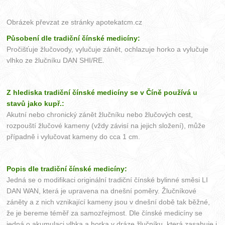
Obrázek převzat ze stránky
apotekatcm.cz
Působení dle tradiční čínské medicíny:
Pročišťuje žlučovody, vylučuje zánět, ochlazuje horko a vylučuje
vlhko ze žlučníku DAN SHI/RE.
Z hlediska tradiční čínské medicíny se v Číně používá u
stavů jako kupř.:
Akutní nebo chronický zánět žlučníku nebo žlučových cest,
rozpouští žlučové kameny (vždy závisí na jejich složení), může
případně i vylučovat kameny do cca 1 cm.
Popis dle tradiční čínské medicíny:
Jedná se o modifikaci originální tradiční čínské bylinné směsi LI
DAN WAN, která je upravena na dnešní poměry. Žlučníkové
záněty a z nich vznikající kameny jsou v dnešní době tak běžné,
že je bereme téměř za samozřejmost. Dle čínské medicíny se
jedná o akumulaci vlhka a horka v dráze žlučníku, která zasahuje i