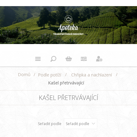
Domů
/
/
/
Podle potíží
Chřipka a nachlazení
Kašel přetrvávající
KAŠEL PŘETRVÁVAJÍCÍ
Seřadit podle
Seřadit podle