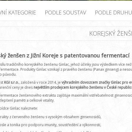
VNÍ KATEGORIE
PODLE SOUSTAV
PODLE DRUH
KOREJSKÝ ŽENŠ
ský ženšen z Jižní Koreje s patentovanou fermentací
sílu tradičního korejského ženšenu Ginlac, jehož účinky jsou výsledkem více ne
ermentace. Produkty Ginlac vznikají z pravého ženšenu (Panax ginseng) a nesou 
ho původu.
ost
KGI s.r.o.
, založená v roce 2014, je
výhradním dovozcem značky Ginlac pro ev
renční ceny je dnes
největším prodejcem korejského ženšenu v České republic
fermentace ženšenového extraktu zajišťuje maximální vstřebatelnost ginsenosidů – 
zlepšení paměti a celkové vitality.
bídce Ginlac naleznete:
trakty z červeného ženšenu s vysokým obsahem ginsenosidů,
psle a tonika pro podporu imunity, soustředění a výkonnosti,