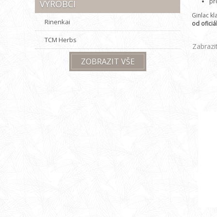
pr
VÝROBCI
Ginlac kl
Rinenkai
od ofici
TCM Herbs
Zabrazi
ZOBRAZIT VŠE