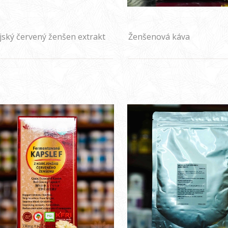
jský červený ženšen extrakt
Ženšenová káva
 GOLD