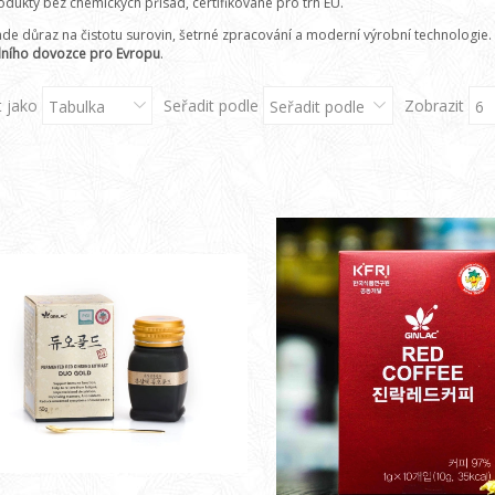
odukty bez chemických přísad, certifikované pro trh EU.
ade důraz na čistotu surovin, šetrné zpracování a moderní výrobní technologie.
álního dovozce pro Evropu
.
t jako
Seřadit podle
Zobrazit
Tabulka
Seřadit podle
6