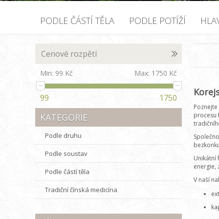
PODLE ČÁSTÍ TĚLA
PODLE POTÍŽÍ
HLA
Cenové rozpětí
Min:
99 Kč
Max:
1750 Kč
Korej
99
1750
Poznejte 
procesu f
KATEGORIE
tradiční
Podle druhu
Společn
bezkonku
Podle soustav
Unikátní 
energie, 
Podle částí těla
V naší na
Tradiční čínská medicína
ex
ka