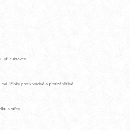
u při cukrovce.
má účinky protikrvácivé a protizánětlivé.
dku a střev.