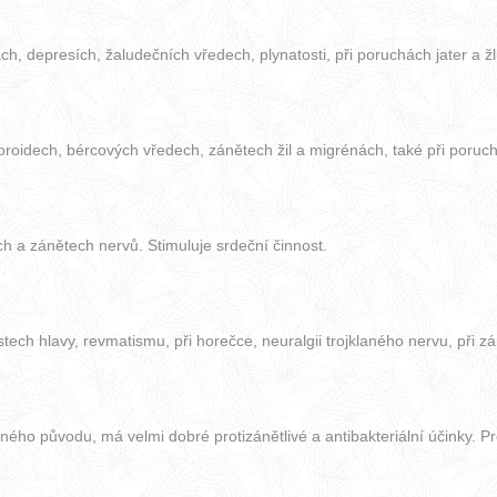
h, depresích, žaludečních vředech, plynatosti, při poruchách jater a ž
roidech, bércových vředech, zánětech žil a migrénách, také při poruch
ích a zánětech nervů. Stimuluje srdeční činnost.
estech hlavy, revmatismu, při horečce, neuralgii trojklaného nervu, při 
ného původu, má velmi dobré protizánětlivé a antibakteriální účinky. Pr