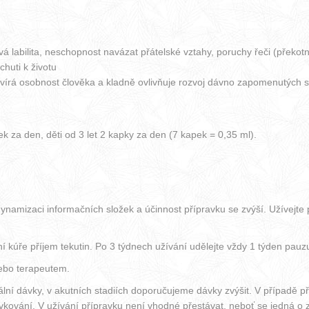
itová labilita, neschopnost navázat přátelské vztahy, poruchy řeči (p
huti k životu
tevírá osobnost člověka a kladně ovlivňuje rozvoj dávno zapomenutých 
k za den, děti od 3 let 2 kapky za den (7 kapek = 0,35 ml).
dynamizaci informačních složek a účinnost přípravku se zvýší. Užívejt
ní kúře příjem tekutin. Po 3 týdnech užívání udělejte vždy 1 týden pa
nebo terapeutem.
í dávky, v akutních stadiích doporučujeme dávky zvýšit. V případě př
kování. V užívání přípravku není vhodné přestávat, neboť se jedná o z