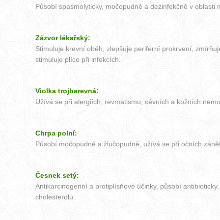
Působí spasmolyticky, močopudně a dezinfekčně v oblasti moč
Zázvor lékařský:
Stimuluje krevní oběh, zlepšuje periferní prokrvení, zmírňu
stimuluje plíce při infekcích.
Violka trojbarevná:
Užívá se při alergiích, revmatismu, cévních a kožních nemo
Chrpa polní:
Působí močopudně a žlučopudně, užívá se při očních záněte
Česnek setý:
Antikarcinogenní a protiplísňové účinky, působí antibiotick
cholesterolu.