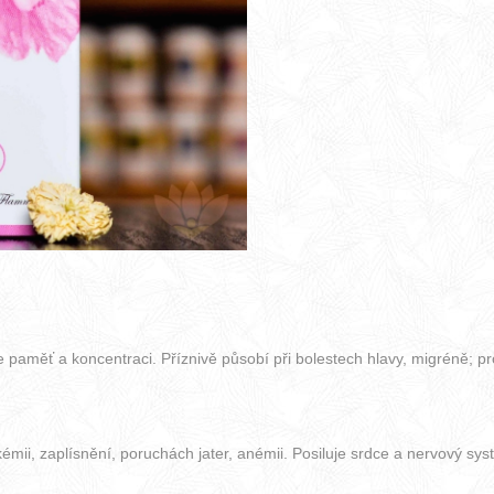
 paměť a koncentraci. Příznivě působí při bolestech hlavy, migréně; p
mii, zaplísnění, poruchách jater, anémii. Posiluje srdce a nervový sys