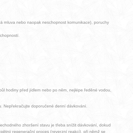
řekotná mluva nebo naopak neschopnost komunikace), poruchy
schopností.
e půl hodiny před jídlem nebo po něm, nejlépe ředěné vodou,
uzu. Nepřekračujte doporučené denní dávkování.
echodného zhoršení stavu je třeba snížit dávkování, dokud
pětný regenerační proces (reverzní reakci), při němž se