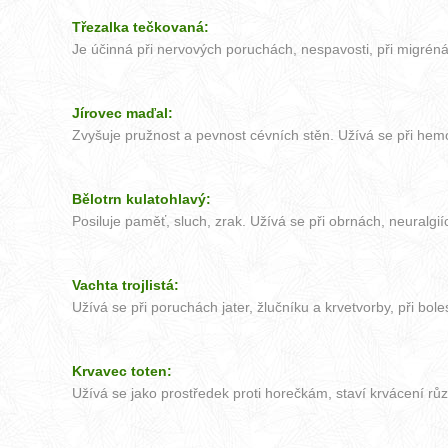
Třezalka tečkovaná:
Je účinná při nervových poruchách, nespavosti, při migrénác
Jírovec maďal:
Zvyšuje pružnost a pevnost cévních stěn. Užívá se při hemo
Bělotrn kulatohlavý:
Posiluje paměť, sluch, zrak. Užívá se při obrnách, neuralgi
Vachta trojlistá:
Užívá se při poruchách jater, žlučníku a krvetvorby, při bol
Krvavec toten:
Užívá se jako prostředek proti horečkám, staví krvácení růz