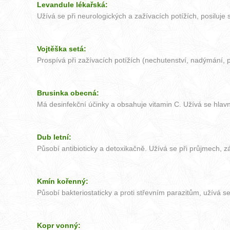
Levandule lékařská:
Užívá se při neurologických a zažívacích potížích, posiluje s
Vojtěška setá:
Prospívá při zažívacích potížích (nechutenství, nadýmání, 
Brusinka obecná:
Má desinfekční účinky a obsahuje vitamin C. Užívá se hlavn
Dub letní:
Působí antibioticky a detoxikačně. Užívá se při průjmech, z
Kmín kořenný:
Působí bakteriostaticky a proti střevním parazitům, užívá s
Kopr vonný: