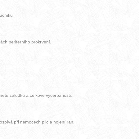
lučníku
ách periferního prokrvení.
zánětu žaludku a celkové vyčerpanosti.
ospívá při nemocech plic a hojení ran.