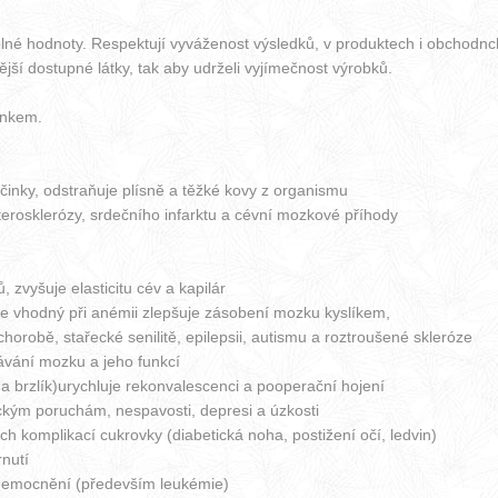
uplné hodnoty. Respektují vyváženost výsledků, v produktech i obchodn
nější dostupné látky, tak aby udrželi vyjímečnost výrobků.
inkem.
účinky, odstraňuje plísně a těžké kovy z organismu
terosklerózy, srdečního infarktu a cévní mozkové příhody
 zvyšuje elasticitu cév a kapilár
 je vhodný při anémii zlepšuje zásobení mozku kyslíkem,
horobě, stařecké senilitě, epilepsii, autismu a roztroušené skleróze
ávání mozku a jeho funkcí
a brzlík)urychluje rekonvalescenci a pooperační hojení
ickým poruchám, nespavosti, depresi a úzkosti
h komplikací cukrovky (diabetická noha, postižení očí, ledvin)
rnutí
onemocnění (především leukémie)