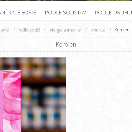
VNÍ KATEGORIE
PODLE SOUSTAV
PODLE DRUH
/
/
/
/
Korolen
Podle potíží
Alergie a imunita
Imunita
Domů
Korolen