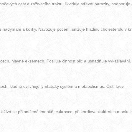
ových cest a zažívacího traktu, likviduje střevní parazity, podporuje c
je nadýmání a koliky. Navozuje pocení, snižuje hladinu cholesterolu v kr
cech, hlavně ekzémech. Posiluje činnost plic a usnadňuje vykašlávání.
ch, kladně ovlivňuje lymfatický systém a metabolismus. Čistí krev.
y. Užívá se při snížené imunitě, cukrovce, při kardiovaskulárních a onko