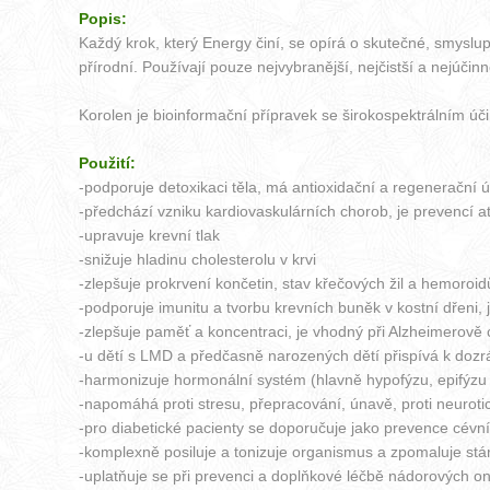
Popis:
Každý krok, který Energy činí, se opírá o skutečné, smysl
přírodní. Používají pouze nejvybranější, nejčistší a nejúčin
Korolen je bioinformační přípravek se širokospektrálním úč
Použití:
-podporuje detoxikaci těla, má antioxidační a regenerační 
-předchází vzniku kardiovaskulárních chorob, je prevencí a
-upravuje krevní tlak
-snižuje hladinu cholesterolu v krvi
-zlepšuje prokrvení končetin, stav křečových žil a hemoroidů,
-podporuje imunitu a tvorbu krevních buněk v kostní dřeni,
-zlepšuje paměť a koncentraci, je vhodný při Alzheimerově c
-u dětí s LMD a předčasně narozených dětí přispívá k dozr
-harmonizuje hormonální systém (hlavně hypofýzu, epifýzu 
-napomáhá proti stresu, přepracování, únavě, proti neurot
-pro diabetické pacienty se doporučuje jako prevence cévníc
-komplexně posiluje a tonizuje organismus a zpomaluje stá
-uplatňuje se při prevenci a doplňkové léčbě nádorových 