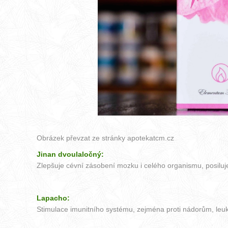
Obrázek převzat ze stránky
apotekatcm.cz
Jinan dvoulaločný:
Zlepšuje cévní zásobení mozku i celého organismu, posiluje
Lapacho:
Stimulace imunitního systému, zejména proti nádorům, leuké