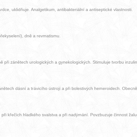
rdce, uklidňuje. Analgetikum, antibakteriální a antiseptické vlastnosti.
překyselení), dně a revmatismu.
ě při zánětech urologických a gynekologických. Stimuluje tvorbu inzulin
ánětech dásní a trávicího ústrojí a při bolestivých hemeroidech. Obecně 
e při křečích hladkého svalstva a při nadýmání. Povzbuzuje činnost žalu