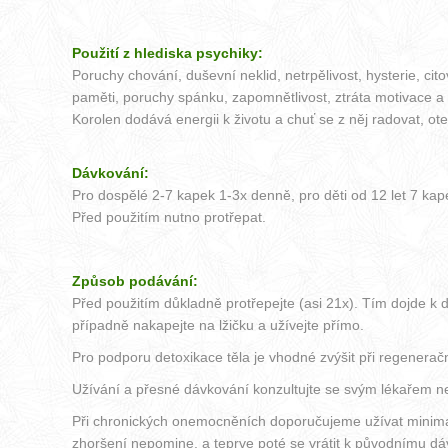
Použití z hlediska psychiky:
Poruchy chování, duševní neklid, netrpělivost, hysterie, c
paměti, poruchy spánku, zapomnětlivost, ztráta motivace a c
Korolen dodává energii k životu a chuť se z něj radovat, o
Dávkování:
Pro dospělé 2-7 kapek 1-3x denně, pro děti od 12 let 7 kape
Před použitím nutno protřepat.
Způsob podávání:
Před použitím důkladně protřepejte (asi 21x). Tím dojde k 
případně nakapejte na lžičku a užívejte přímo.
Pro podporu detoxikace těla je vhodné zvýšit při regenerač
Užívání a přesné dávkování konzultujte se svým lékařem 
Při chronických onemocněních doporučujeme užívat minimáln
zhoršení nepomine, a teprve poté se vrátit k původnímu dáv