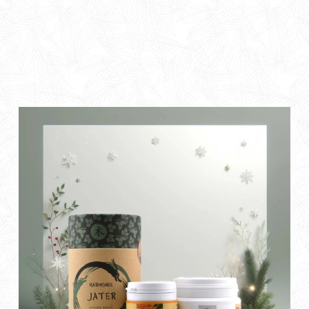
připravit. Darujte jim Vánoční Harmonizaci Zdraví –
balíček plný přírodních sil, který provede světem vitality
a pohody. Prožijte svátky s láskou a péčí o zdraví těla i
mysli.