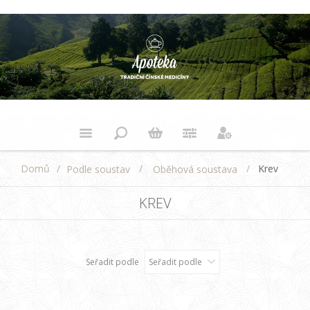
Domů
/
/
/
Krev
Podle soustav
Oběhová soustava
KREV
Seřadit podle
Seřadit podle