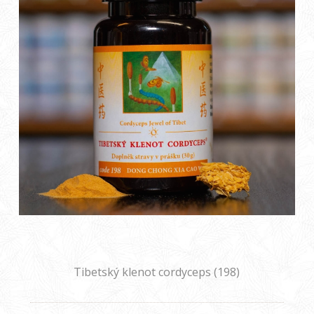
Tibetský klenot cordyceps (198)