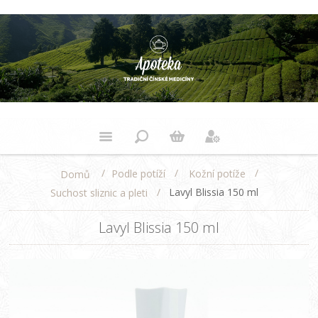
/
/
/
Podle potíží
Kožní potíže
Domů
/
Lavyl Blissia 150 ml
Suchost sliznic a pleti
Lavyl Blissia 150 ml