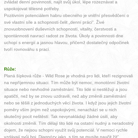
zvládat denní povinnosti, najít svůj úkol, lépe rozeznávat a
uspokojovat tělesné potřeby.
Pozitivním potenciálem habru obecného je vnitřní přesvědčení o
své vlastní síle a schopnosti čelit „denní práci“. Živé
znovuobnovení duševních schopností, vitality, čerstvosti a
spontánnosti navrací radost ze života. Úkoly a povinnosti dne
uchopí s energií a jasnou hlavou, přičemž dostatečný odpočinek
tvoří rovnováhu s prací.
Růže:
Planá šípková růže - Wild Rose je vhodná pro lidi, kteří rezignovali
na nepříjemnou situaci. Tím může být nemoc, monotónní životní
situace nebo nevhodné zaměstnání. Tito lidé si nestěžují a jsou
apatičtí, než by se znovu uzdravili, než aby změnili zaměstnání
nebo se těšili z jednoduchých věcí života. I když jsou jejich životní
poměry vším jiným než uspokojivými, nenachází se u nich
skutečný pocit neštěstí. Tak nevynakládají žádné úsilí, aby
okolnosti změnili. Tím dělají tito lidé na ostatní nudný a neradostný
dojem, že nejsou schopni využít svůj potenciál. V nemoci rychle
vzdávají svůj boj. Diagnózy jako „s tím se musíte naučit žít“