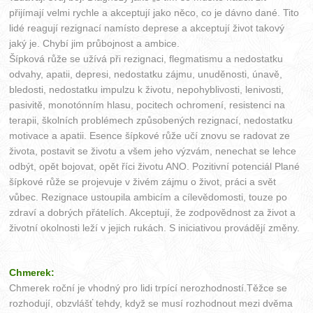
přijímají velmi rychle a akceptují jako něco, co je dávno dané. Tito
lidé reagují rezignací namísto deprese a akceptují život takový
jaký je. Chybí jim průbojnost a ambice.
Šípková růže se užívá při rezignaci, flegmatismu a nedostatku
odvahy, apatii, depresi, nedostatku zájmu, unuděnosti, únavě,
bledosti, nedostatku impulzu k životu, nepohyblivosti, lenivosti,
pasivitě, monotónním hlasu, pocitech ochromení, resistenci na
terapii, školních problémech způsobených rezignací, nedostatku
motivace a apatii. Esence šípkové růže učí znovu se radovat ze
života, postavit se životu a všem jeho výzvám, nenechat se lehce
odbýt, opět bojovat, opět říci životu ANO. Pozitivní potenciál Plané
šípkové růže se projevuje v živém zájmu o život, práci a svět
vůbec. Rezignace ustoupila ambicím a cílevědomosti, touze po
zdraví a dobrých přátelích. Akceptují, že zodpovědnost za život a
životní okolnosti leží v jejich rukách. S iniciativou provádějí změny.
Chmerek:
Chmerek roční je vhodný pro lidi trpící nerozhodností.Těžce se
rozhodují, obzvlášť tehdy, když se musí rozhodnout mezi dvěma