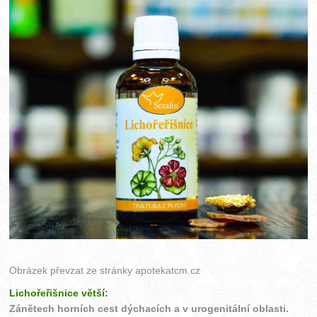
Obrázek převzat ze stránky
apotekatcm.cz
Lichořeřišnice větší:
Zánětech horních cest dýchacích a v urogenitální oblasti.