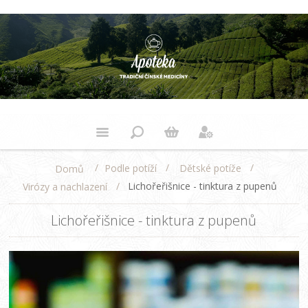
/
/
/
Podle potíží
Dětské potíže
Domů
/
Lichořeřišnice - tinktura z pupenů
Virózy a nachlazení
Lichořeřišnice - tinktura z pupenů