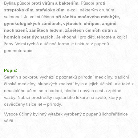
Bylina působí p
roti virům a bakteriím
. Působí
proti
streptokokům, stafylokokům
, e-coli, některým druhům
salmonel. Je velmi účinná
při zánětu močového měchýře,
gynekologických zánětech, výtocích, chřipce, angině,
nachlazení, zánětech ledvin, zánětech čelních dutin a
horních cest dýchacích
. Je vhodná i pro děti, těhotné a kojící
ženy. Velmi rychlá a účinná forma je tinktura z pupenů –
gemmoterapie.
Popis:
Serafin s pokorou vychází z poznatků přírodní medicíny, tradiční
čínské medicíny, hlubokých znalostí bylin a jejich účinků, ale také z
neustálého učení se a bádání, hledání nových cest a zpětné
vazby. Nabízí prostředky nejstaršího lékaře na světě, který je
osvědčený tisíce let – přírody.
Vysoce účinný bylinný výtažek vyrobený z pupenů lichořeřišnice
větší.