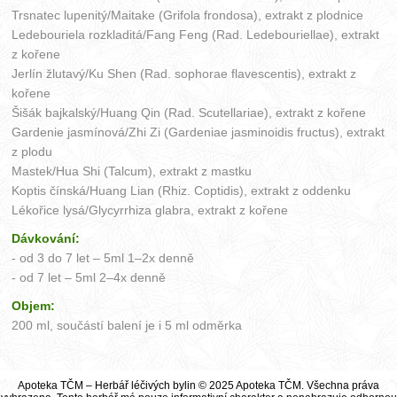
Trsnatec lupenitý/Maitake (Grifola frondosa), extrakt z plodnice
Ledebouriela rozkladitá/Fang Feng (Rad. Ledebouriellae), extrakt
z kořene
Jerlín žlutavý/Ku Shen (Rad. sophorae flavescentis), extrakt z
kořene
Šišák bajkalský/Huang Qin (Rad. Scutellariae), extrakt z kořene
Gardenie jasmínová/Zhi Zi (Gardeniae jasminoidis fructus), extrakt
z plodu
Mastek/Hua Shi (Talcum), extrakt z mastku
Koptis čínská/Huang Lian (Rhiz. Coptidis), extrakt z oddenku
Lékořice lysá/Glycyrrhiza glabra, extrakt z kořene
Dávkování:
- od 3 do 7 let – 5ml 1–2x denně
- od 7 let – 5ml 2–4x denně
Objem:
200 ml, součástí balení je i 5 ml odměrka
Apoteka TČM – Herbář léčivých bylin © 2025 Apoteka TČM. Všechna práva