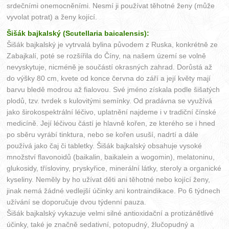
srdečními onemocněními. Nesmí ji používat těhotné ženy (může
vyvolat potrat) a ženy kojící.
Šišák bajkalský (Scutellaria baicalensis):
Šišák bajkalský je vytrvalá bylina původem z Ruska, konkrétně ze
Zabajkalí, poté se rozšířila do Číny, na našem území se volně
nevyskytuje, nicméně je součástí okrasných zahrad. Dorůstá až
do výšky 80 cm, kvete od konce června do září a její květy mají
barvu bledě modrou až fialovou. Své jméno získala podle šišatých
plodů, tzv. tvrdek s kulovitými semínky. Od pradávna se využívá
jako širokospektrální léčivo, uplatnění najdeme i v tradiční čínské
medicíně. Její léčivou částí je hlavně kořen, ze kterého se i hned
po sběru vyrábí tinktura, nebo se kořen usuší, nadrtí a dále
používá jako čaj či tabletky. Šišák bajkalský obsahuje vysoké
množství flavonoidů (baikalin, baikalein a wogomin), melatoninu,
glukosidy, třísloviny, pryskyřice, minerální látky, steroly a organické
kyseliny. Neměly by ho užívat děti ani těhotné nebo kojící ženy,
jinak nemá žádné vedlejší účinky ani kontraindikace. Po 6 týdnech
užívání se doporučuje dvou týdenní pauza.
Šišák bajkalský vykazuje velmi silné antioxidační a protizánětlivé
účinky, také je značně sedativní, potopudný, žlučopudný a