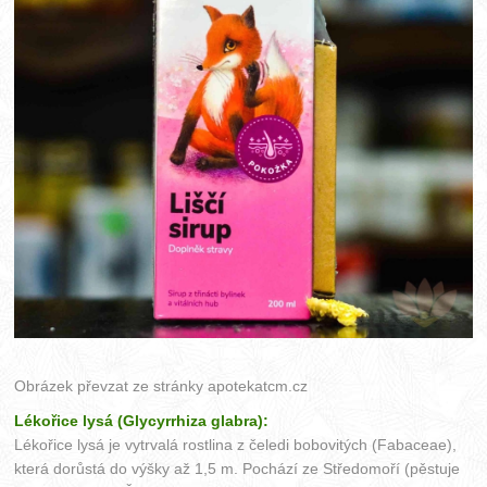
Obrázek převzat ze stránky
apotekatcm.cz
Lékořice lysá (Glycyrrhiza glabra):
Lékořice lysá je vytrvalá rostlina z čeledi bobovitých (Fabaceae),
která dorůstá do výšky až 1,5 m. Pochází ze Středomoří (pěstuje