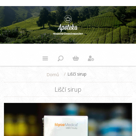
/
Liščí sirup
Domů
Liščí sirup