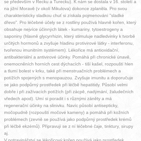
se především v Řecku a Turecku). K nám se dostala v 16. století a
na jižní Moravě (v okolí Mikulova) dokonce zplaněla. Pro svou
charakteristicky sladkou chuť si získala pojmenování "sladké
dřevo". Pro léčebné účely se z rostliny používá hlavně kořen, který
obsahuje nejvíce účinných látek - kumariny, tytoestrogeny a
saponiny (hlavně glycyrrhizin, který stimuluje nadledvinky k tvorbě
určitých hormonů a zvyšuje hladinu protivirové látky - interferonu,
tvořenou imunitním systémem). Lékořice má antioxidační,
antibakteriální a antivirové účinky. Pomáhá při chronické únavě,
onemocněních horních cest dýchacích - tiší kašel, rozpouští hlen
a tlumí bolest v krku, také při menstruačních problémech a
potížích spojených s menopauzou. Zvyšuje imunitu a doporučuje
se jako podpůrný prostředek při léčbě hepatitidy. Působí velmi
dobře i při zažívacích potížích (při zácpě, nadýmání, žaludečních
vředech apod). Umí si poradit i s různými záněty a má
regenerační účinky na slinivku. Navíc působí antisepticky,
močopudně (rozpouští močové kameny) a pomáhá při kožních
problémech (zevně se používá jako podpůrný prostředek krémů
při léčbě ekzémů). Připravují se z ní léčebné čaje, tinktury, sirupy
aj.
V potravinářství se lékořicový kořen používá jako prostředek