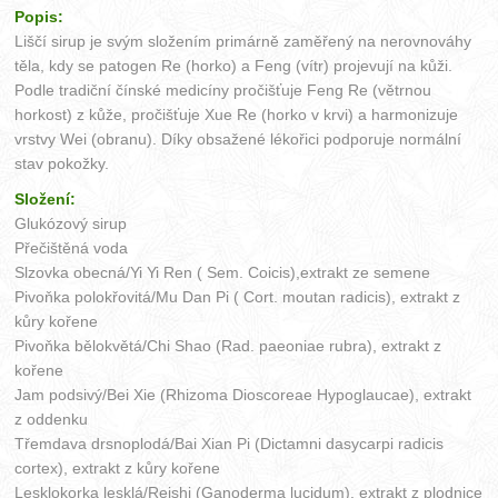
Popis:
Liščí sirup je svým složením primárně zaměřený na nerovnováhy
těla, kdy se patogen Re (horko) a Feng (vítr) projevují na kůži.
Podle tradiční čínské medicíny pročišťuje Feng Re (větrnou
horkost) z kůže, pročišťuje Xue Re (horko v krvi) a harmonizuje
vrstvy Wei (obranu). Díky obsažené lékořici podporuje normální
stav pokožky.
Složení:
Glukózový sirup
Přečištěná voda
Slzovka obecná/Yi Yi Ren ( Sem. Coicis),extrakt ze semene
Pivoňka polokřovitá/Mu Dan Pi ( Cort. moutan radicis), extrakt z
kůry kořene
Pivoňka bělokvětá/Chi Shao (Rad. paeoniae rubra), extrakt z
kořene
Jam podsivý/Bei Xie (Rhizoma Dioscoreae Hypoglaucae), extrakt
z oddenku
Třemdava drsnoplodá/Bai Xian Pi (Dictamni dasycarpi radicis
cortex), extrakt z kůry kořene
Lesklokorka lesklá/Reishi (Ganoderma lucidum), extrakt z plodnice