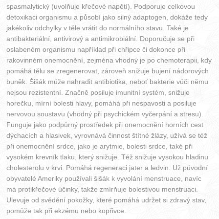
spasmalytický (uvolňuje křečové napětí). Podporuje celkovou
detoxikaci organismu a působí jako silný adaptogen, dokáže tedy
jakékoliv odchylky v těle vrátit do normálního stavu. Také je
antibakteriální, antivirový a antimikrobiální. Doporučuje se při
oslabeném organismu například při chřipce či dokonce při
rakovinném onemocnění, zejména vhodný je po chemoterapii, kdy
pomáhá tělu se zregenerovat, zároveň snižuje bujení nádorových
buněk. Šišák může nahradit antibiotika, neboť bakterie vůči němu
nejsou rezistentní. Značně posiluje imunitní systém, snižuje
horečku, mírní bolesti hlavy, pomáhá při nespavosti a posiluje
nervovou soustavu (vhodný při psychickém vyčerpání a stresu).
Funguje jako podpůrný prostředek při onemocnění horních cest
dýchacích a hlasivek, vyrovnává činnost štítné žlázy, užívá se též
při onemocnění srdce, jako je arytmie, bolesti srdce, také při
vysokém krevník tlaku, který snižuje. Též snižuje vysokou hladinu
cholesterolu v krvi. Pomáhá regeneraci jater a ledvin. Už původní
obyvatelé Ameriky používali šišák k vyvolání menstruace, navíc
má protikřečové účinky, takže zmírňuje bolestivou menstruaci.
Ulevuje od svědění pokožky, které pomáhá udržet si zdravý stav,
pomůže tak při ekzému nebo kopřivce.