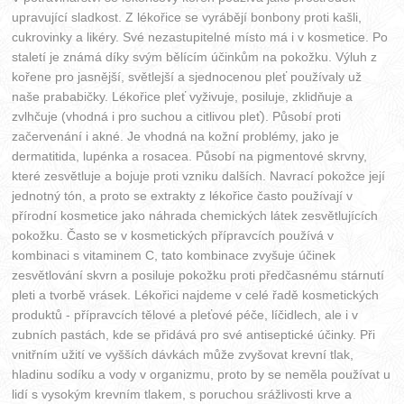
upravující sladkost. Z lékořice se vyrábějí bonbony proti kašli,
cukrovinky a likéry. Své nezastupitelné místo má i v kosmetice. Po
staletí je známá díky svým bělícím účinkům na pokožku. Výluh z
kořene pro jasnější, světlejší a sjednocenou pleť používaly už
naše prababičky. Lékořice pleť vyživuje, posiluje, zklidňuje a
zvlhčuje (vhodná i pro suchou a citlivou pleť). Působí proti
začervenání i akné. Je vhodná na kožní problémy, jako je
dermatitida, lupénka a rosacea. Působí na pigmentové skrvny,
které zesvětluje a bojuje proti vzniku dalších. Navrací pokožce její
jednotný tón, a proto se extrakty z lékořice často používají v
přírodní kosmetice jako náhrada chemických látek zesvětlujících
pokožku. Často se v kosmetických přípravcích používá v
kombinaci s vitaminem C, tato kombinace zvyšuje účinek
zesvětlování skvrn a posiluje pokožku proti předčasnému stárnutí
pleti a tvorbě vrásek. Lékořici najdeme v celé řadě kosmetických
produktů - přípravcích tělové a pleťové péče, líčidlech, ale i v
zubních pastách, kde se přidává pro své antiseptické účinky. Při
vnitřním užití ve vyšších dávkách může zvyšovat krevní tlak,
hladinu sodíku a vody v organizmu, proto by se neměla používat u
lidí s vysokým krevním tlakem, s poruchou srážlivosti krve a