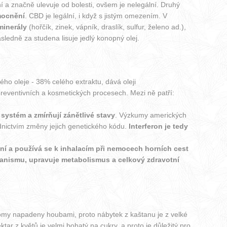
í a značně ulevuje od bolesti, ovšem je nelegální. Druhý
mocnění
. CBD je legální, i když s jistým omezením. V
minerály
(hořčík, zinek, vápník, draslík, sulfur, želeno ad.),
ledně za studena lisuje jedlý konopný olej.
ého oleje - 38% celého extraktu, dává oleji
preventivních a kosmetických procesech. Mezi ně patří:
 systém a zmírňují zánětlivé stavy
. Výzkumy amerických
řednictvím změny jejich genetického kódu.
Interferon je tedy
ání a používá se k inhalacím při nemocech horních cest
anismu, upravuje metabolismus a celkový zdravotní
tromy napadeny houbami, proto nábytek z kaštanu je z velké
ktar z květů je velmi bohatý na cukry, a proto je důležitý pro