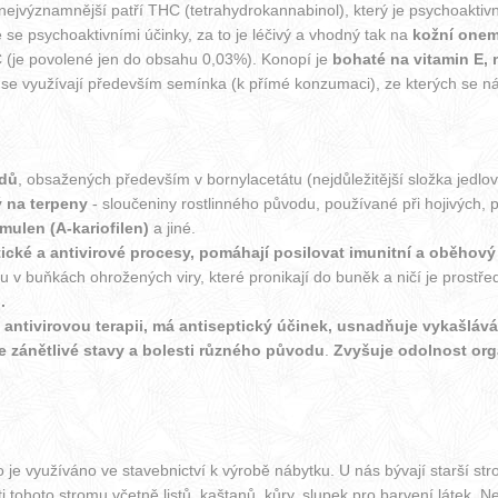
nejvýznamnější patří THC (tetrahydrokannabinol), který je psychoaktivn
se psychoaktivními účinky, za to je léčivý a vhodný tak na
kožní one
(je povolené jen do obsahu 0,03%). Konopí je
bohaté na vitamin E, 
 se využívají především semínka (k přímé konzumaci), ze kterých se nás
idů
, obsažených především v bornylacetátu (nejdůležitější složka jedlov
 na terpeny
- sloučeniny rostlinného původu, používané při hojivých, 
mulen (A-kariofilen)
a jiné.
tické a antivirové procesy, pomáhají posilovat imunitní a oběhový
nu v buňkách ohrožených viry, které pronikají do buněk a ničí je prost
.
 antivirovou terapii, má antiseptický účinek, usnadňuje vykašláv
e zánětlivé stavy a bolesti různého původu
.
Zvyšuje odolnost org
vo je využíváno ve stavebnictví k výrobě nábytku. U nás bývají starší s
 tohoto stromu včetně listů, kaštanů, kůry, slupek pro barvení látek. Ne