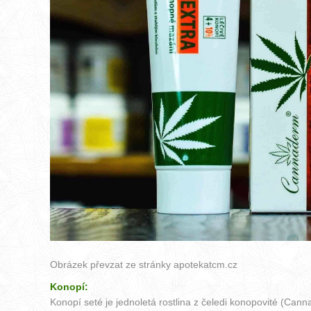
Obrázek převzat ze stránky
apotekatcm.cz
Konopí:
Konopí seté je jednoletá rostlina z čeledi konopovité (Can