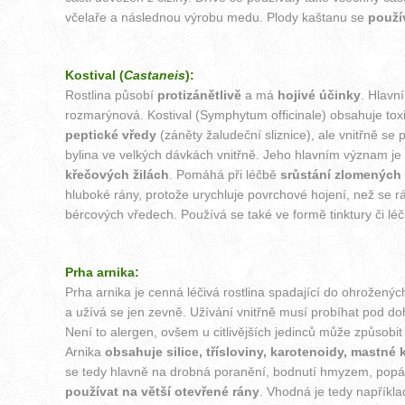
včelaře a následnou výrobu medu. Plody kaštanu se
použív
Kostival (
Castaneis
):
Rostlina působí
protizánětlivě
a má
hojivé účinky
. Hlavn
rozmarýnová. Kostival (Symphytum officinale) obsahuje toxick
peptické vředy
(záněty žaludeční sliznice), ale vnitřně se 
bylina ve velkých dávkách vnitřně. Jeho hlavním význam je 
křečových žilách
. Pomáhá při léčbě
srůstání zlomených k
hluboké rány, protože urychluje povrchové hojení, než se rá
bércových vředech. Používá se také ve formě tinktury či léč
Prha arnika:
Prha arnika je cenná léčivá rostlina spadající do ohrožených
a užívá se jen zevně. Užívání vnitřně musí probíhat pod do
Není to alergen, ovšem u citlivějších jedinců může způsobit
Arnika
obsahuje silice, třísloviny, karotenoidy, mastné 
se tedy hlavně na drobná poranění, bodnutí hmyzem, popálen
používat na větší otevřené rány
. Vhodná je tedy napříkla