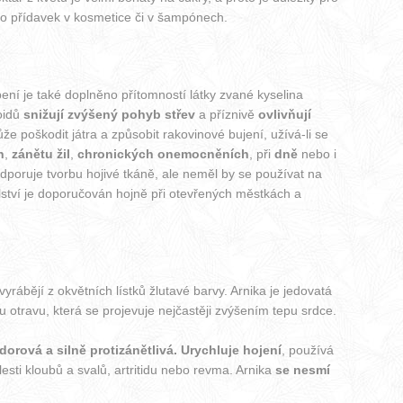
ako přídavek v kosmetice či v šampónech.
obení je také doplněno přítomností látky zvané kyselina
loidů
snižují zvýšený pohyb střev
a příznivě
ovlivňují
ůže poškodit játra a způsobit rakovinové bujení, užívá-li se
h
,
zánětu žil
,
chronických onemocněních
, při
dně
nebo i
odporuje tvorbu hojivé tkáně, ale neměl by se používat na
elství je doporučován hojně při otevřených městkách a
yrábějí z okvětních lístků žlutavé barvy. Arnika je jedovatá
otravu, která se projevuje nejčastěji zvýšením tepu srdce.
dorová a silně protizánětlivá.
Urychluje hojení
, používá
sti kloubů a svalů, artritidu nebo revma. Arnika
se nesmí