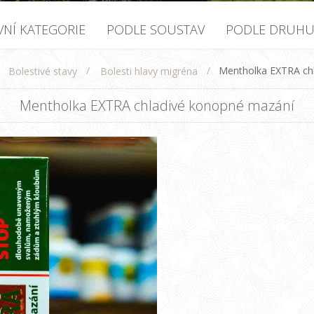
VNÍ KATEGORIE
PODLE SOUSTAV
PODLE DRUH
/
/
Mentholka EXTRA ch
Bolestivé stavy
Bolesti hlavy migréna
Mentholka EXTRA chladivé konopné mazání