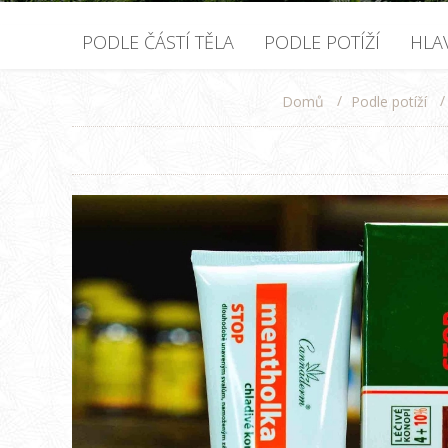
PODLE ČÁSTÍ TĚLA
PODLE POTÍŽÍ
HLA
/
/
Podle potíží
Domů