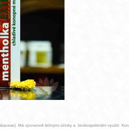
nabaceae). Má významně léčivými účinky a širokospektrální využití. Kon