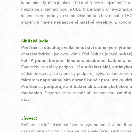
kannabinoidy, těch je okolo 100 druhů. Mezi nejznámější a 
nejznámější kannabinoid je CBD (kannabidiol), nevyznačuje 
kosmetickém průmyslu se používá odrůda bez obsahu THC 
enzymy a hlavně
nenasycené mastné kyseliny
. Z konopí
Sibiřská jedle:
Pini Sibirica
obsahuje velké množství éterických fytonc
charakteristickou jedlovou vůni). Pini Sibirica je také
bohatý
kafr, A-pinen, borneol, limonen, bisabolen, kadinen, hu
Fytoncidy jsou látky podporující
antibakteriální, antimyko
vědců prokázaly, že fytoncidy podporují vytváření interfero
faktorem napomáhajícím obraně buněk proti útoku virů
Pini Sibirica
podporuje antibakteriální, antimykotickou a
dýchacích
. Doporučuje se rovněž při revmatismu,
zmírňuj
stav.
Jírovec:
Kaštan se v léčitelství používá pro výrobu mastí. Jeho dře
části dovezen z ciziny. Dříve se používaly také všechny části