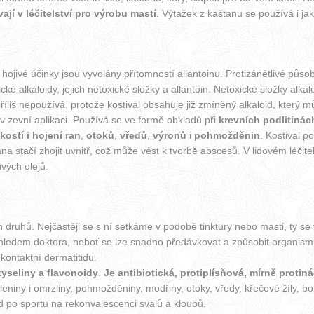
ají v léčitelství pro výrobu mastí
. Výtažek z kaštanu se používá i j
í hojivé účinky jsou vyvolány přítomností allantoinu. Protizánětlivé půs
é alkaloidy, jejich netoxické složky a allantoin. Netoxické složky alka
příliš nepoužívá, protože kostival obsahuje již zmíněný alkaloid, který m
v zevní aplikaci. Používá se ve formě obkladů při
krevních podlitinác
ostí i hojení ran
,
otoků
,
vředů
,
výronů
i
pohmožděnin
. Kostival p
na stačí zhojit uvnitř, což může vést k tvorbě abscesů. V lidovém léčit
ivých olejů.
 druhů. Nejčastěji se s ní setkáme v podobě tinktury nebo masti, ty se v
hledem doktora, neboť se lze snadno předávkovat a způsobit organismu 
 kontaktní dermatitidu.
kyseliny a flavonoidy
.
Je antibiotická, protiplísňová, mírně protiná
iny i omrzliny, pohmožděniny, modřiny, otoky, vředy, křečové žíly, bole
d po sportu na rekonvalescenci svalů a kloubů.