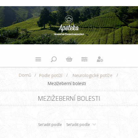
Domů
/
/
/
Podle potíží
Neurologické potíže
Mezižeberní bolesti
MEZIŽEBERNÍ BOLESTI
Seřadit podle
Seřadit podle