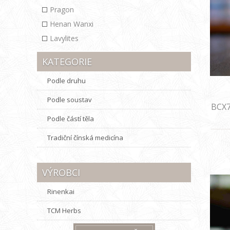
Pragon
Henan Wanxi
Lavylites
KATEGORIE
Podle druhu
Podle soustav
BCX7
Podle částí těla
Tradiční čínská medicína
VÝROBCI
Rinenkai
TCM Herbs