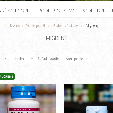
VNÍ KATEGORIE
PODLE SOUSTAV
PODLE DRUH
Domů
/
/
/
Migrény
Podle potíží
Bolestivé stavy
MIGRÉNY
t jako
Seřadit podle
Tabulka
Seřadit podle
RUČUJEME