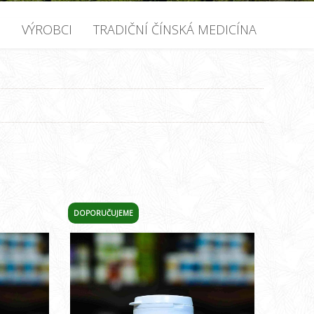
U
VÝROBCI
TRADIČNÍ ČÍNSKÁ MEDICÍNA
DOPORUČUJEME