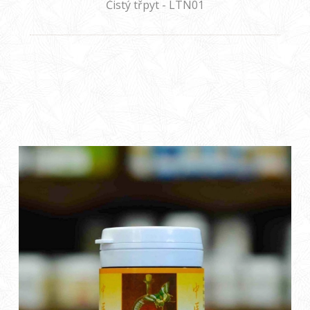
Čistý třpyt - LTN01