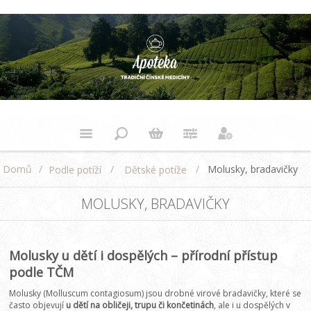
Domů
/
/
/
Molusky, bradavičky
Podle potíží
Dětské potíže
MOLUSKY, BRADAVIČKY
Molusky u dětí i dospělých – přírodní přístup
podle TČM
Molusky (Molluscum contagiosum) jsou drobné virové bradavičky, které se
často objevují
u dětí na obličeji, trupu či končetinách
, ale i u dospělých v