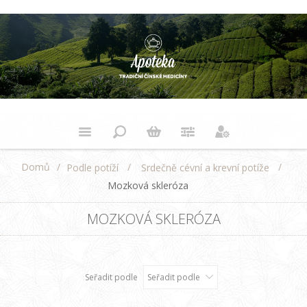
Domů
/
/
/
Podle potíží
Srdečně cévní a krevní potíže
Mozková skleróza
MOZKOVÁ SKLERÓZA
Seřadit podle
Seřadit podle