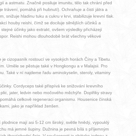
ií a astmatu. Značně posiluje imunitu, tělo tak chrání před
trávení, pomáhá při hubnutí). Ochraňuje a čistí játra a
snižuje hladinu tuku a cukru v krvi, stabilizuje krevní tlak.
kcí houby reishi, čímž se dociluje silnějších účinků a
má stejné účinky jako extrakt, ovšem výsledky přicházejí
oté spor. Reishi mohou dlouhodobě brát všechny věkové
 je cizopasník rostoucí ve vysokých horách Číny a Tibetu.
m. Uměle se pěstuje také v Hongkongu a v Malajsii. Pro
. Také v ní najdeme řadu aminokyselin, steroly, vitaminy
 účinky. Cordyceps také přispívá ke snižování krevního
lic, jater, ledvin nebo močového měchýře. Doplňky stravy
a napomáhá celkově regeneraci organismu. Housenice čínská
kami, jako je například ženšen.
 plodnice mají asi 5-12 cm široký, světle hnědý, vypouklý
chu má jemné šupiny. Dužnina je pevná bílá s příjemným
ích jihovýchodní Asie. V současnosti je shiitake jednou z