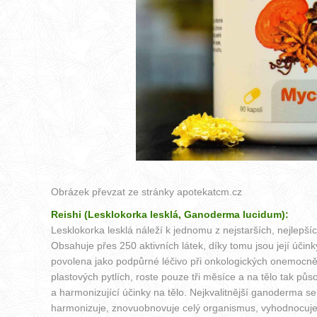
Obrázek převzat ze stránky
apotekatcm.cz
Reishi (Lesklokorka lesklá, Ganoderma lucidum):
Lesklokorka lesklá náleží k jednomu z nejstarších, nejlepší
Obsahuje přes 250 aktivních látek, díky tomu jsou její úči
povolena jako podpůrné léčivo při onkologických onemocnění
plastových pytlích, roste pouze tři měsíce a na tělo tak p
a harmonizující účinky na tělo. Nejkvalitnější ganoderma s
harmonizuje, znovuobnovuje celý organismus, vyhodnocuje, 