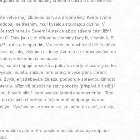
organismu, snížení hladiny krevního cukru a cholesterolu.
té větve mají žlutavou barvu a drobné listy. Kvete světle
Podobají se třešním, mají kyselou šťavnatou dužinu. V
e rozšířena i v Severní Americe až po střední část Jižní
u C. Dále jsou v ní přítomny vitaminy řady B, vitamin A, E,
 P - rutin a hesperidin. V acerole se nacházejí též fruktóza,
koviny, tuky, vláknina aj. látky. Acerola se zpracovávává do
evním problémům či nespavosti.
ají se do nápojů, dezertů a polev na dorty. Z aceroly se též
vyšuje imunitu, snižuje míru únavy a vyčerpání, chrání
í. Zvyšuje vstřebávání železa, podporuje správnou činnost
erolu, příznivě působí na stav pokožky (přispívá k čistější
nou, hlavně plic či kardiovaskulárními onemocněními. Toto
nce po různých chorobách. Významně podporuje tvorbu
čným. Využívá se i v kosmetice, zejména na akné, vrásky,
 imunitní systém. Pro posílení účinku obsahuje doplňek
obí.