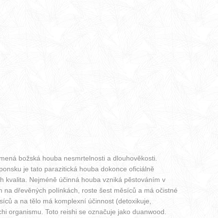
znamená božská houba nesmrtelnosti a dlouhověkosti.
ponsku je tato parazitická houba dokonce oficiálně
ich kvalita. Nejméně účinná houba vzniká pěstováním v
ním na dřevěných polínkách, roste šest měsíců a má očistné
síců a na tělo má komplexní účinnost (detoxikuje,
chi organismu. Toto reishi se označuje jako duanwood.