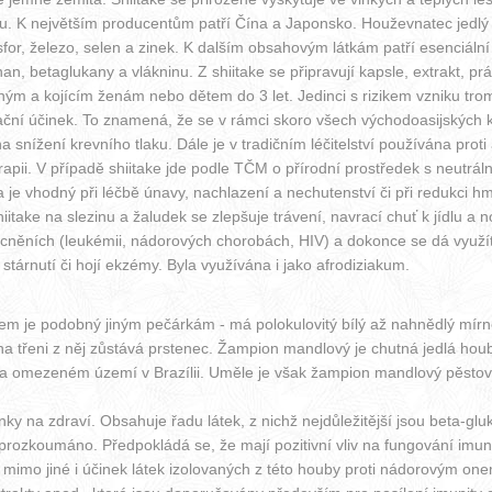
u. K největším producentům patří Čína a Japonsko. Houževnatec jedlý 
osfor, železo, selen a zinek. K dalším obsahovým látkám patří esenciální 
ntinan, betaglukany a vlákninu. Z shiitake se připravují kapsle, extrakt, 
ným a kojícím ženám nebo dětem do 3 let. Jedinci s rizikem vzniku tro
lační účinek. To znamená, že se v rámci skoro všech východoasijských 
a snížení krevního tlaku. Dále je v tradičním léčitelství používána pro
terapii. V případě shiitake jde podle TČM o přírodní prostředek s neutrál
 a je vhodný při léčbě únavy, nachlazení a nechutenství či při redukci h
iitake na slezinu a žaludek se zlepšuje trávení, navrací chuť k jídlu a
ocněních (leukémii, nádorových chorobách, HIV) a dokonce se dá využít 
stárnutí či hojí ekzémy. Byla využívána i jako afrodiziakum.
em je podobný jiným pečárkám - má polokulovitý bílý až nahnědlý mírn
na třeni z něj zůstává prstenec. Žampion mandlový je chutná jedlá houb
n na omezeném území v Brazílii. Uměle je však žampion mandlový pěsto
 na zdraví. Obsahuje řadu látek, z nichž nejdůležitější jsou beta-gluka
prozkoumáno. Předpokládá se, že mají pozitivní vliv na fungování imun
mo jiné i účinek látek izolovaných z této houby proti nádorovým on