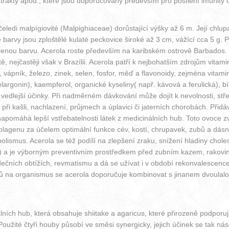
xtrakty apod., které jsou doporučovány především pro posílení imunity 
eledi malpígiovité (Malpighiaceae) dorůstající výšky až 6 m. Její chlupa
arvy jsou zploštělé kulaté peckovice široké až 3 cm, vážící cca 5 g. 
rvenou barvu. Acerola roste především na karibském ostrově Barbados. J
 nejčastěji však v Brazílii. Acerola patří k nejbohatším zdrojům vitamin
, vápník, železo, zinek, selen, fosfor, měď a flavonoidy, zejména vitamin
largonin), kaempferol, organické kyseliny( např. kávová a ferulická), bíl
edlejší účinky. Při nadměrném dávkování může dojít k nevolnosti, stř
ři kašli, nachlazení, průjmech a úplavici či jaterních chorobách. Přidáv
 napomáhá lepší vstřebatelnosti látek z medicinálních hub. Toto ovoce z
lagenu za účelem optimální funkce cév, kostí, chrupavek, zubů a dásn
ismus. Acerola se též podílí na zlepšení zraku, snížení hladiny cholest
ivění) a je výborným preventivním prostředkem před zubním kazem, rakovi
rdečních obtížích, revmatismu a dá se užívat i v období rekonvalesce
nků na organismus se acerola doporučuje kombinovat s jinanem dvoulalo
ch hub, která obsahuje shiitake a agaricus, které přirozeně podporují
Použité čtyři houby působí ve směsi synergicky, jejich účinek se tak nás