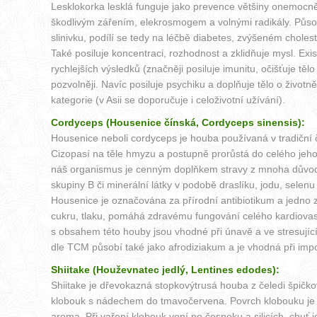
Lesklokorka lesklá funguje jako prevence většiny onemocnění
škodlivým zářením, elekrosmogem a volnými radikály. Působí
slinivku, podílí se tedy na léčbě diabetes, zvýšeném cholest
Také posiluje koncentraci, rozhodnost a zklidňuje mysl. Exis
rychlejších výsledků (značněji posiluje imunitu, očišťuje těl
pozvolněji. Navíc posiluje psychiku a doplňuje tělo o život
kategorie (v Asii se doporučuje i celoživotní užívání).
Cordyceps (Housenice čínská, Cordyceps sinensis):
Housenice neboli cordyceps je houba používaná v tradiční č
Cizopasí na těle hmyzu a postupně prorůstá do celého jeh
náš organismus je cenným doplňkem stravy z mnoha důvodů. 
skupiny B či minerální látky v podobě draslíku, jodu, selenu
Housenice je označována za přírodní antibiotikum a jedno z 
cukru, tlaku, pomáhá zdravému fungování celého kardiovas
s obsahem této houby jsou vhodné při únavě a ve stresující
dle TCM působí také jako afrodiziakum a je vhodná při imp
Shiitake (Houževnatec jedlý, Lentines edodes):
Shiitake je dřevokazná stopkovýtrusá houba z čeledi špičkov
klobouk s nádechem do tmavočervena. Povrch klobouku je š
aroma. Při vaření klobouk voní po česneku a silicích, chuť j