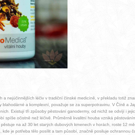
ch a nejúčinnějších léčiv v tradiční čínské medicíně, v překladu totiž 
nky blahodárné a komplexní, považuje se za superpotravinu. V Číně a Ja
ch. Existují tři způsoby pěstování ganodermy, od nichž se odvíjí i jej
ůsobí spíše očistně než léčivě. Průměrně kvalitní houba vzniká pěstová
e pěstuje na až 30 let starých dubových kmenech v horách, roste 12 mě
kde je potřeba tělo posílit a tam působí, značně posiluje ochrannou č