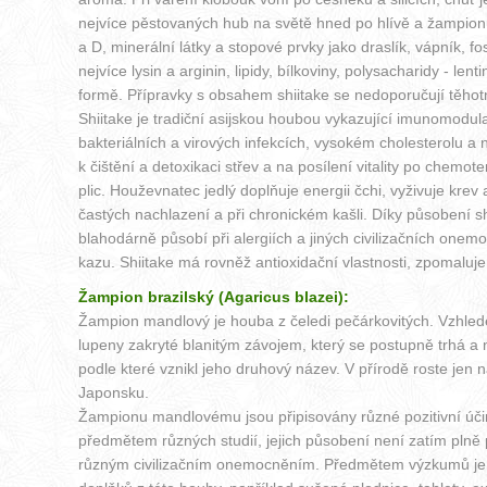
nejvíce pěstovaných hub na světě hned po hlívě a žampion
a D, minerální látky a stopové prvky jako draslík, vápník, f
nejvíce lysin a arginin, lipidy, bílkoviny, polysacharidy - le
formě. Přípravky s obsahem shiitake se nedoporučují těhot
Shiitake je tradiční asijskou houbou vykazující imunomodu
bakteriálních a virových infekcích, vysokém cholesterolu a n
k čištění a detoxikaci střev a na posílení vitality po chemo
plic. Houževnatec jedlý doplňuje energii čchi, vyživuje krev
častých nachlazení a při chronickém kašli. Díky působení sh
blahodárně působí při alergiích a jiných civilizačních onem
kazu. Shiitake má rovněž antioxidační vlastnosti, zpomaluje 
Žampion brazilský (Agaricus blazei):
Žampion mandlový je houba z čeledi pečárkovitých. Vzhled
lupeny zakryté blanitým závojem, který se postupně trhá a 
podle které vznikl jeho druhový název. V přírodě roste je
Japonsku.
Žampionu mandlovému jsou připisovány různé pozitivní účinky
předmětem různých studií, jejich působení není zatím plně 
různým civilizačním onemocněním. Předmětem výzkumů je mi