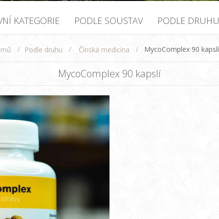
VNÍ KATEGORIE
PODLE SOUSTAV
PODLE DRUH
/
/
/
MycoComplex 90 kapslí
Podle druhu
Čínská medicína
omů
MycoComplex 90 kapslí