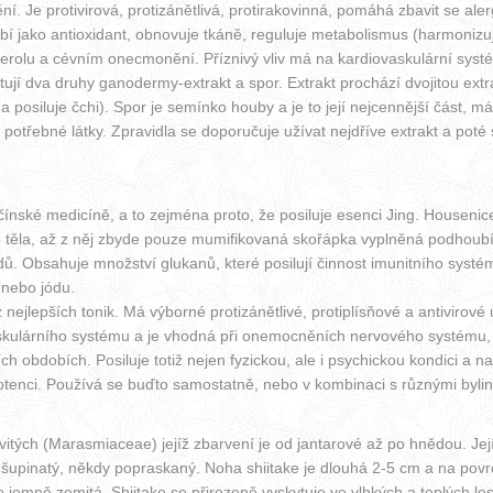
. Je protivirová, protizánětlivá, protirakovinná, pomáhá zbavit se alerg
 jako antioxidant, obnovuje tkáně, reguluje metabolismus (harmonizuje 
erolu a cévním onecmonění. Příznivý vliv má na kardiovaskulární systém, 
tují dva druhy ganodermy-extrakt a spor. Extrakt prochází dvojitou extra
o a posiluje čchi). Spor je semínko houby a je to její nejcennější část, 
ně potřebné látky. Zpravidla se doporučuje užívat nejdříve extrakt a p
ínské medicíně, a to zejména proto, že posiluje esenci Jing. Housenice
o těla, až z něj zbyde pouze mumifikovaná skořápka vyplněná podhoubí
Obsahuje množství glukanů, které posilují činnost imunitního systému
 nebo jódu.
nejlepších tonik. Má výborné protizánětlivé, protiplísňové a antivirové
kulárního systému a je vhodná při onemocněních nervového systému, p
ch obdobích. Posiluje totiž nejen fyzickou, ale i psychickou kondici 
otenci. Používá se buďto samostatně, nebo v kombinaci s různými bylin
itých (Marasmiaceae) jejíž zbarvení je od jantarové až po hnědou. Její
upinatý, někdy popraskaný. Noha shiitake je dlouhá 2-5 cm a na povr
e jemně zemitá. Shiitake se přirozeně vyskytuje ve vlhkých a teplých les