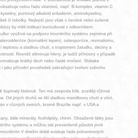
obsahuje celou řadu vitaminů, např. B-komplex, vitamin C
kyseliny, purinový alkaloid eritadenin, aminokyseliny,
prášek či tobolky. Nejlepší jsou však v čerstvé nebo sušené
mbózy by měli indikaci konzultovat s odborníkem.
kultur využívá na podporu imunitního systému zejména při
ti ateroskleróze (kornatění tepen), osteoporóze, revmatismu,
ní teplotou a sladkou chutí, s tropismem žaludku, sleziny a
motnosti. Rovněž eliminuje hleny, je tudíž přínosný v případě
 normalizuje krátký dech nebo časté močení. Shiitake
i jako přírodní prostředek zabraňující tvoření zubního
ě šupinatý klobouk. Ten má zespoda bílé, později růžové
a. Od jiných druhů se liší sladkou mandlovou chutí a vůní,
ván v různých zemích, kromě Brazílie např. v USA a
ny, dále minerály, fosfolipidy, chinin. Obsažené látky jsou
itního systému a můžou tak preventivně působit proti
emocněním V dnešní době existuje řada potravinových