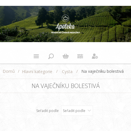
Domů
/
/
/
Na vaječníku bolestivá
Hlavní kategorie
Cysta
NA VAJEČNÍKU BOLESTIVÁ
Seřadit podle
Seřadit podle