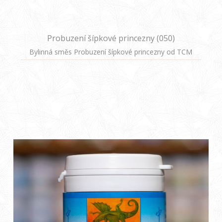
Probuzení šípkové princezny (050)
Bylinná směs Probuzení šípkové princezny od TCM
Herbs je tradiční receptura založená na principech
čínské medicíny, navržená pro podporu hormonální
rovnováhy a harmonizaci organismu. Obsahuje 100%
přírodní byliny.