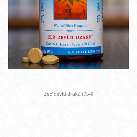
Zeď devíti draků (054)