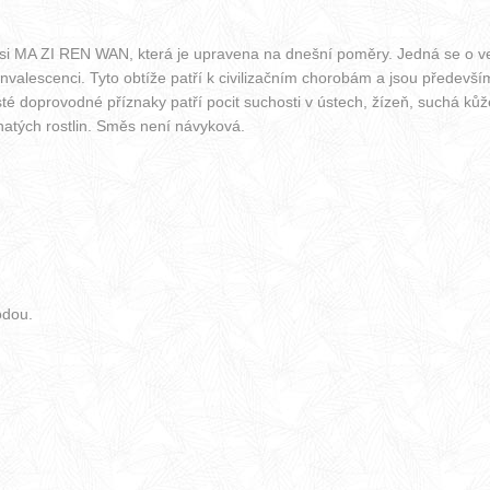
směsi MA ZI REN WAN, která je upravena na dnešní poměry. Jedná se o v
 rekonvalescenci. Tyto obtíže patří k civilizačním chorobám a jsou pře
 doprovodné příznaky patří pocit suchosti v ústech, žízeň, suchá kůže
jnatých rostlin. Směs není návyková.
odou.