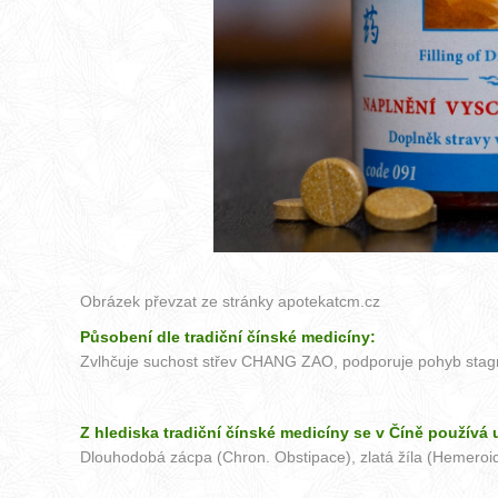
Obrázek převzat ze stránky
apotekatcm.cz
Působení dle tradiční čínské medicíny:
Zvlhčuje suchost střev CHANG ZAO, podporuje pohyb stagnuj
Z hlediska tradiční čínské medicíny se v Číně používá u
Dlouhodobá zácpa (Chron. Obstipace), zlatá žíla (Hemeroid