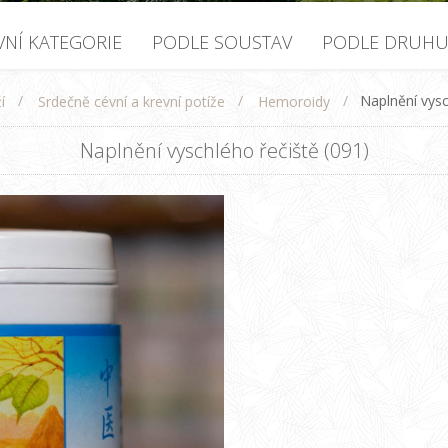
VNÍ KATEGORIE
PODLE SOUSTAV
PODLE DRUH
/
/
/
Naplnění vysc
í
Srdečně cévní a krevní potíže
Hemoroidy
Naplnění vyschlého řečiště (091)