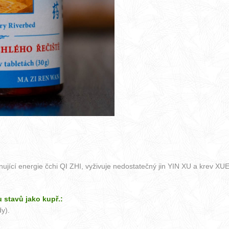
ící energie čchi QI ZHI, vyživuje nedostatečný jin YIN XU a krev XUE 
 stavů jako kupř.:
y).