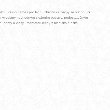
elmi účinnou směs pro léčbu chronické zácpy se suchou či
devším vyvolány nevhodným složením potravy, nedostatečným
, nehty a vlasy. Podstatou léčby z hlediska čínské