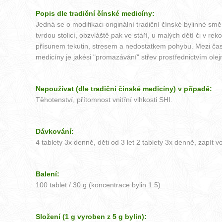
Popis dle tradiční čínské medicíny:
Jedná se o modifikaci originální tradiční čínské bylinné 
tvrdou stolicí, obzvláště pak ve stáří, u malých dětí či v
přísunem tekutin, stresem a nedostatkem pohybu. Mezi časté
medicíny je jakési "promazávání" střev prostřednictvím ole
Nepoužívat (dle tradiční čínské medicíny) v případě:
Těhotenství, přítomnost vnitřní vlhkosti SHI.
Dávkování:
4 tablety 3x denně, děti od 3 let 2 tablety 3x denně, zapít v
Balení:
100 tablet / 30 g (koncentrace bylin 1:5)
Složení (1 g vyroben z 5 g bylin):