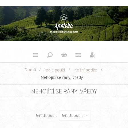
Domů
/
/
/
Podle potíží
Kožní potíže
Nehojící se rány, vředy
NEHOJÍCÍ SE RÁNY, VŘEDY
Seřadit podle
Seřadit podle