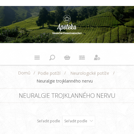
Domů
/
/
/
Podle potíží
Neurologické potíže
Neuralgie trojklanného nervu
NEURALGIE TROJKLANNÉHO NERVU
Seřadit podle
Seřadit podle