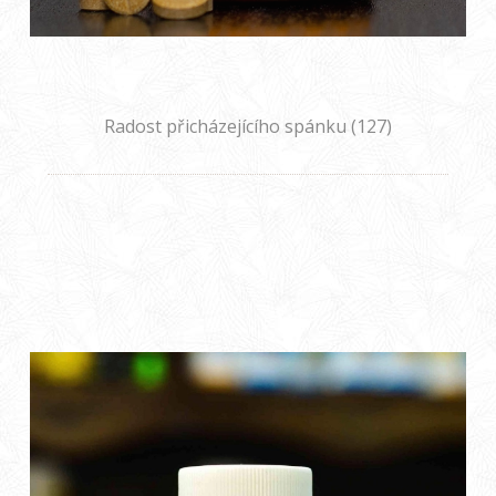
Radost přicházejícího spánku (127)