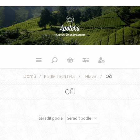
Domů
/
/
/
Oči
Podle částí těla
Hlava
OČI
Seřadit podle
Seřadit podle