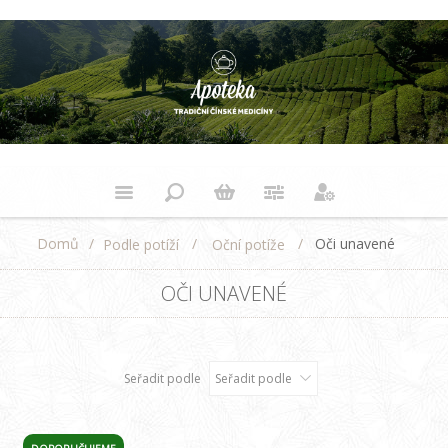
Domů
/
/
/
Oči unavené
Podle potíží
Oční potíže
OČI UNAVENÉ
Seřadit podle
Seřadit podle