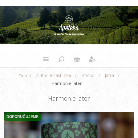
/
/
/
/
Podle částí těla
Břicho
Játra
Domů
Harmonie jater
Harmonie jater
DOPORUČUJEME