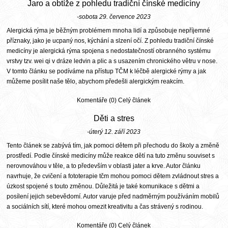
Jaro a obtíže z pohledu tradiční čínské medicíny
-sobota 29. července 2023
Alergická rýma je běžným problémem mnoha lidí a způsobuje nepříjemné
příznaky, jako je ucpaný nos, kýchání a slzení očí. Z pohledu tradiční čínské
medicíny je alergická rýma spojena s nedostatečností obranného systému
vrstvy tzv. wei qi v dráze ledvin a plic a s usazením chronického větru v nose.
V tomto článku se podíváme na přístup TČM k léčbě alergické rýmy a jak
můžeme posílit naše tělo, abychom předešli alergickým reakcím.
Komentáře (0)
Celý článek
Děti a stres
-úterý 12. září 2023
Tento článek se zabývá tím, jak pomoci dětem při přechodu do školy a změně
prostředí. Podle čínské medicíny může reakce dětí na tuto změnu souviset s
nerovnováhou v těle, a to především v oblasti jater a krve. Autor článku
navrhuje, že cvičení a fototerapie tčm mohou pomoci dětem zvládnout stres a
úzkost spojené s touto změnou. Důležitá je také komunikace s dětmi a
posílení jejich sebevědomí. Autor varuje před nadměrným používáním mobilů
a sociálních sítí, které mohou omezit kreativitu a čas strávený s rodinou.
Komentáře (0)
Celý článek