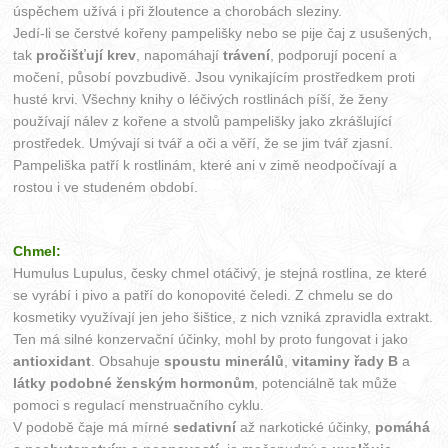
úspěchem užívá i při žloutence a chorobách sleziny.
Jedí-li se čerstvé kořeny pampelišky nebo se pije čaj z usušených,
tak
pročišťují krev
, napomáhají
trávení
, podporují pocení a
močení, působí povzbudivě. Jsou vynikajícím prostředkem proti
husté krvi. Všechny knihy o léčivých rostlinách píší, že ženy
používají nálev z kořene a stvolů pampelišky jako zkrášlující
prostředek. Umývají si tvář a oči a věří, že se jim tvář zjasní.
Pampeliška patří k rostlinám, které ani v zimě neodpočívají a
rostou i ve studeném období.
Chmel:
Humulus Lupulus, česky chmel otáčivý, je stejná rostlina, ze které
se vyrábí i pivo a patří do konopovité čeledi. Z chmelu se do
kosmetiky využívají jen jeho šištice, z nich vzniká zpravidla extrakt.
Ten má silné konzervační účinky, mohl by proto fungovat i jako
antioxidant
. Obsahuje
spoustu minerálů
,
vitaminy řady B
a
látky podobné ženským hormonům
, potenciálně tak může
pomoci s regulací menstruačního cyklu.
V podobě čaje má mírné
sedativní
až narkotické účinky,
pomáhá