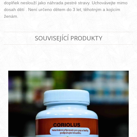
doplňek neslouží jako náhrada pestré stravy. Uchovávejte mimo
dosah dětí . Není určeno dětem do 3 let, těhotným a kojícím
ženám.
SOUVISEJÍCÍ PRODUKTY