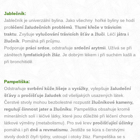
Jablečník:
Jablečník je univerzální bylina. Jako všechny hořké byliny se hodí
pro
léčení žaludečních problémů
.
Tlumí křeče v trávicím
traktu
. Zvyšuje
vylučování trávicích šťáv a žluči
. Léčí
játra i
žlučník
. Pomáhá při průjmu.
Podporuje
práci srdce
, odstraňuje
srdeční arytmii
. Užívá se při
zánětech
lymfatických žláz
. Je dobrým lékem i při suchém kašli a
při bronchitidě.
Pampeliška:
Odstraňuje
svrbění kůže
,
lišeje
a
vyrážky
, vylepšuje
žaludeční
šťávy
a
pročišťuje žaludek
od všelijakých usazených látek.
Čerstvé stvoly mohou bezbolestné rozpustit
žlučníkové kameny,
regulují činnost jater a žlučníku
. Pampeliška obsahuje kromě
minerálních solí i léčivé látky, které jsou důležité při léčení chorob
látkové výměny (metabolismu). Pro své krev
pročišťující účinky
pomáhá i při
dně a revmatismu
. Jestliže se kúra s čerstvými
stvoly dodrží čtyři týdny, ustoupí i otoky žláz. Pampeliška se s