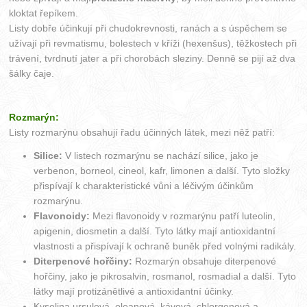
kloktat řepíkem.
Listy dobře účinkují při chudokrevnosti, ranách a s úspěchem se
užívají při revmatismu, bolestech v kříži (hexenšus), těžkostech při
trávení, tvrdnutí jater a při chorobách sleziny. Denně se pijí až dva
šálky čaje.
Rozmarýn:
Listy rozmarýnu obsahují řadu účinných látek, mezi něž patří:
Silice:
V listech rozmarýnu se nachází silice, jako je
verbenon, borneol, cineol, kafr, limonen a další. Tyto složky
přispívají k charakteristické vůni a léčivým účinkům
rozmarýnu.
Flavonoidy:
Mezi flavonoidy v rozmarýnu patří luteolin,
apigenin, diosmetin a další. Tyto látky mají antioxidantní
vlastnosti a přispívají k ochraně buněk před volnými radikály.
Diterpenové hořčiny:
Rozmarýn obsahuje diterpenové
hořčiny, jako je pikrosalvin, rosmanol, rosmadial a další. Tyto
látky mají protizánětlivé a antioxidantní účinky.
Kyselina ursulová, oleanová, kávová, chlorgenová a