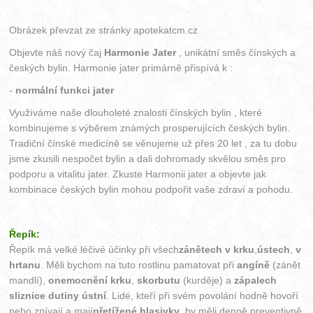
Obrázek převzat ze stránky
apotekatcm.cz
Objevte náš nový čaj
Harmonie Jater
, unikátní směs čínských a
českých bylin. Harmonie jater primárně přispívá k :
-
normální funkci jater
Využíváme naše dlouholeté znalosti čínských bylin , které
kombinujeme s výběrem známých prosperujících českých bylin.
Tradiční čínské medicíně se věnujeme už přes 20 let , za tu dobu
jsme zkusili nespočet bylin a dali dohromady skvělou směs pro
podporu a vitalitu jater. Zkuste Harmonii jater a objevte jak
kombinace českých bylin mohou podpořit vaše zdraví a pohodu.
Řepík:
Řepík má velké léčivé účinky při všech
zánětech v krku
,
ústech
,
v
hrtanu
. Měli bychom na tuto rostlinu pamatovat při
angíně
(zánět
mandlí),
onemocnění krku
,
skorbutu
(kurděje) a
zápalech
sliznice dutiny ústní
. Lidé, kteří při svém povolání hodně hovoří
nebo zpívají a mají
přetížené hlasivky
, by měli denně preventivně