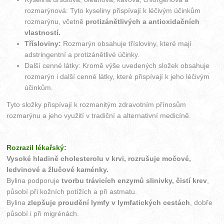
rozmarýnová: Tyto kyseliny přispívají k léčivým účinkům
rozmarýnu, včetně
protizánětlivých a antioxidačních
vlastností.
Třísloviny:
Rozmarýn obsahuje třísloviny, které mají
adstringentní a protizánětlivé účinky.
Další cenné látky: Kromě výše uvedených složek obsahuje
rozmarýn i další cenné látky, které přispívají k jeho léčivým
účinkům.
Tyto složky přispívají k rozmanitým zdravotním přínosům
rozmarýnu a jeho využití v tradiční a alternativní medicíně.
Rozrazil lékařský:
Vysoké hladině cholesterolu v krvi, rozrušuje močové,
ledvinové a žlučové kaménky.
Bylina podporuje
tvorbu trávicích enzymů slinivky, čistí krev
,
působí při kožních potížích a při astmatu.
Bylina
zlepšuje proudění lymfy v lymfatických cestách
, dobře
působí i při migrénách.