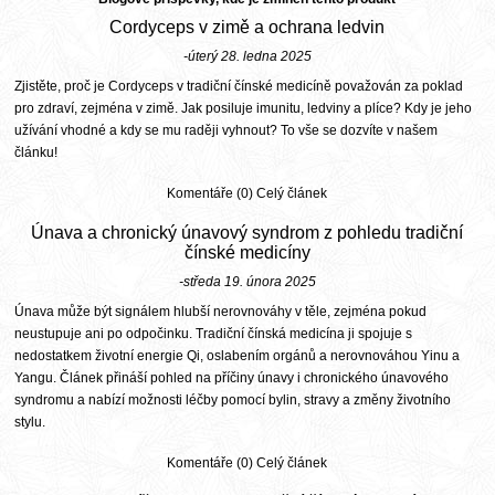
Cordyceps v zimě a ochrana ledvin
-úterý 28. ledna 2025
Zjistěte, proč je Cordyceps v tradiční čínské medicíně považován za poklad
pro zdraví, zejména v zimě. Jak posiluje imunitu, ledviny a plíce? Kdy je jeho
užívání vhodné a kdy se mu raději vyhnout? To vše se dozvíte v našem
článku!
Komentáře (0)
Celý článek
Únava a chronický únavový syndrom z pohledu tradiční
čínské medicíny
-středa 19. února 2025
Únava může být signálem hlubší nerovnováhy v těle, zejména pokud
neustupuje ani po odpočinku. Tradiční čínská medicína ji spojuje s
nedostatkem životní energie Qi, oslabením orgánů a nerovnováhou Yinu a
Yangu. Článek přináší pohled na příčiny únavy i chronického únavového
syndromu a nabízí možnosti léčby pomocí bylin, stravy a změny životního
stylu.
Komentáře (0)
Celý článek