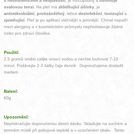
s nechutenstvím a nespavostí
, je močopudný a
uvolňuje
svalovou tenzi
. Na pleť má
zklidňující účinky
, je
antimikrobiální
,
protizánětlivý
, lehce
dezinfekční
,
tonizující
a
zjemňující
. Pleť je po aplikaci vláčnější a jemnější. Chmel nepatří
mezi alergeny a v kosmetickém průmyslu nepředstavuje žádné
riziko pro zdraví člověka.
Použití:
2,5 gramů směsi zalijte vroucí vodou a nechte louhovat 7-10
minut. Podávejte 2-3 šálky čaje denně . Doporučujeme dosladit
medem .
Balení:
60g
Upozornění:
Nepřekračujte doporučenou denní dávku. Skladujte na suchém a
temném místě při pokojové teplotě a v uzavřeném obalu . Tento