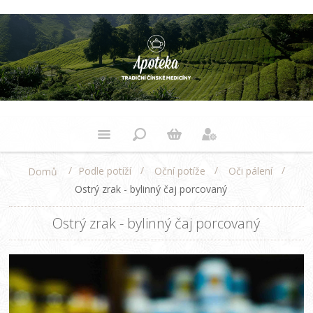
/
/
/
/
Podle potíží
Oční potíže
Oči pálení
Domů
Ostrý zrak - bylinný čaj porcovaný
Ostrý zrak - bylinný čaj porcovaný