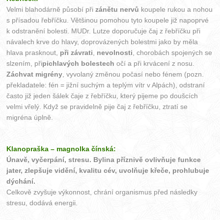
Velmi blahodárně působí při
zánětu nervů
koupele rukou a nohou
s přísadou řebříčku. Většinou pomohou tyto koupele již napoprvé
k odstranění bolesti. MUDr. Lutze doporučuje čaj z řebříčku při
návalech krve do hlavy, doprovázených bolestmi jako by měla
hlava prasknout,
při závrati
,
nevolnosti
, chorobách spojených se
slzením, při
pichlavých bolestech
očí a při krvácení z nosu.
Záchvat migrény
, vyvolaný změnou počasí nebo fénem (pozn.
překladatele: fén = jižní suchým a teplým vítr v Alpách), odstraní
často již jeden šálek čaje z řebříčku, který pijeme po doušcích
velmi vřelý. Když se pravidelně pije čaj z řebříčku, ztratí se
migréna úplně.
Klanopraška – magnolka čínská:
Únavě, vyčerpání, stresu. Bylina příznivě ovlivňuje funkce
jater, zlepšuje vidění, kvalitu cév, uvolňuje křeče, prohlubuje
dýchání.
Celkově zvyšuje výkonnost, chrání organismus před následky
stresu, dodává energii.