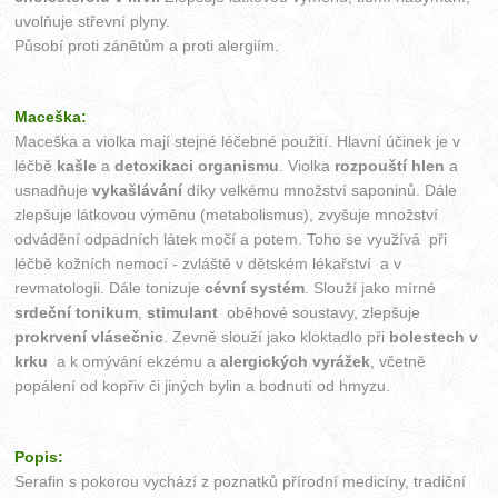
uvolňuje střevní plyny.
Působí proti zánětům a proti alergiím.
Maceška:
Maceška a violka mají stejné léčebné použití. Hlavní účinek je v
léčbě
kašle
a
detoxikaci organismu
. Violka
rozpouští hlen
a
usnadňuje
vykašlávání
díky velkému množství saponinů. Dále
zlepšuje látkovou výměnu (metabolismus), zvyšuje množství
odvádění odpadních látek močí a potem. Toho se využívá při
léčbě kožních nemocí - zvláště v dětském lékařství a v
revmatologii. Dále tonizuje
cévní systém
. Slouží jako mírné
srdeční tonikum
,
stimulant
oběhové soustavy, zlepšuje
prokrvení vlásečnic
. Zevně slouží jako kloktadlo při
bolestech v
krku
a k omývání ekzému a
alergických vyrážek
, včetně
popálení od kopřiv či jiných bylin a bodnutí od hmyzu.
Popis:
Serafin s pokorou vychází z poznatků přírodní medicíny, tradiční