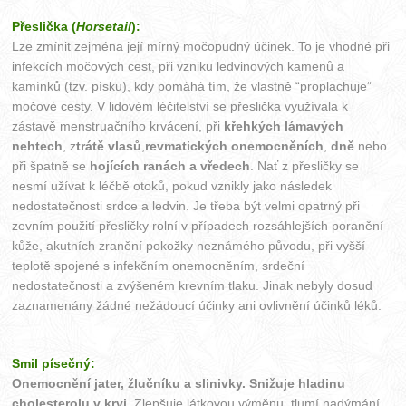
Přeslička (
Horsetail
):
Lze zmínit zejména její mírný močopudný účinek. To je vhodné při
infekcích močových cest, při vzniku ledvinových kamenů a
kamínků (tzv. písku), kdy pomáhá tím, že vlastně “proplachuje”
močové cesty. V lidovém léčitelství se přeslička využívala k
zástavě menstruačního krvácení, při
křehkých lámavých
nehtech
, z
trátě vlasů
,
revmatických onemocněních
,
dně
nebo
při špatně se
hojících ranách a vředech
. Nať z přesličky se
nesmí užívat k léčbě otoků, pokud vznikly jako následek
nedostatečnosti srdce a ledvin. Je třeba být velmi opatrný při
zevním použití přesličky rolní v případech rozsáhlejších poranění
kůže, akutních zranění pokožky neznámého původu, při vyšší
teplotě spojené s infekčním onemocněním, srdeční
nedostatečnosti a zvýšeném krevním tlaku. Jinak nebyly dosud
zaznamenány žádné nežádoucí účinky ani ovlivnění účinků léků.
Smil písečný:
Onemocnění jater, žlučníku a slinivky.
Snižuje hladinu
cholesterolu v krvi.
Zlepšuje látkovou výměnu, tlumí nadýmání,