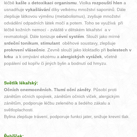
léčbě
kašle
a
detoxikaci organismu
. Violka
rozpouští hlen
a
usnadňuje
vykašlávání
díky velkému množství saponinů. Dále
zlepšuje látkovou výměnu (metabolismus), zvyšuje množství
odvádění odpadních látek močí a potem. Toho se využívá při
léčbě kožních nemocí - zvláště v dětském lékařství a v
revmatologii. Dále tonizuje
cévní systém
. Slouží jako mírné
srdeční tonikum
,
stimulant
oběhové soustavy, zlepšuje
prokrvení vlásečnic
. Zevně slouží jako kloktadlo při
bolestech v
krku
a k omývání ekzému a
alergických vyrážek
, včetně
popálení od kopřiv či jiných bylin a bodnutí od hmyzu.
Světlík lékařský:
Očních onemocněních. Tlumí oční záněty
. Působí proti
zánětům očních spojivek, zánětům očních víček, alergickým
zánětům, podporuje léčbu zeleného a šedého zákalu a
světloplachosti.
Bylina zlepšuje trávení, podporuje funkci jater, snižuje krevní tlak.
Řebříček: