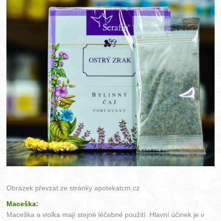
Obrázek převzat ze stránky
apotekatcm.cz
Maceška:
Maceška a violka mají stejné léčebné použití. Hlavní účinek je v