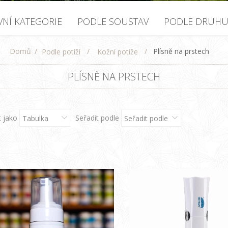
VNÍ KATEGORIE
PODLE SOUSTAV
PODLE DRUH
Domů
/
/
/
Plísně na prstech
Podle potíží
Kožní potíže
PLÍSNĚ NA PRSTECH
t jako
Seřadit podle
Tabulka
Seřadit podle