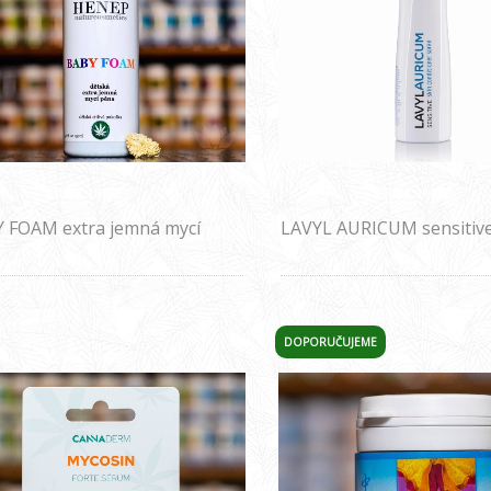
 FOAM extra jemná mycí
LAVYL AURICUM sensitiv
 pro děti
DOPORUČUJEME