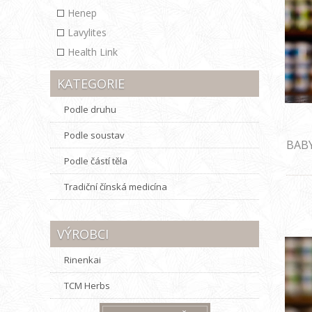
Henep
Lavylites
Health Link
KATEGORIE
Podle druhu
Podle soustav
BABY
pěna
Podle částí těla
Tradiční čínská medicína
VÝROBCI
Rinenkai
TCM Herbs