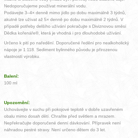
Nedoporučujeme používat minerální vodu.
Podávejte 3–4× denně mimo jídlo po dobu maximálně 3 týdnů,
akutně lze užívat až 5× denně po dobu maximálně 2 týdnů. V
případě potřeby delšího užívání pokračujte s Diviznovou směsí
Dědka kořenáře®, která je vhodná i pro dlouhodobé užívání.
Určeno k pití po naředění. Doporučené ředění pro nealkoholický
nápoje je 1:118. Sediment bylinného původu je přirozenou
vlastností výrobku.
Balení:
100 ml
Upozornění:
Uchovávejte v suchu při pokojové teplotě v dobře uzavřeném
obalu mimo dosah dětí. Chraňte před světlem a mrazem.
Nepřekračujte doporučené denní dávkování. Přípravek není
náhradou pestré stravy. Není určeno dětem do 3 let.