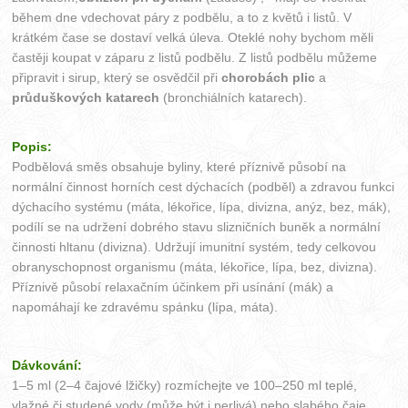
během dne vdechovat páry z podbělu, a to z květů i listů. V
krátkém čase se dostaví velká úleva. Oteklé nohy bychom měli
častěji koupat v záparu z listů podbělu. Z listů podbělu můžeme
připravit i sirup, který se osvědčil při
chorobách plic
a
průduškových katarech
(bronchiálních katarech).
Popis:
Podbělová směs obsahuje byliny, které příznivě působí na
normální činnost horních cest dýchacích (podběl) a zdravou funkci
dýchacího systému (máta, lékořice, lípa, divizna, anýz, bez, mák),
podílí se na udržení dobrého stavu slizničních buněk a normální
činnosti hltanu (divizna). Udržují imunitní systém, tedy celkovou
obranyschopnost organismu (máta, lékořice, lípa, bez, divizna).
Příznivě působí relaxačním účinkem při usínání (mák) a
napomáhají ke zdravému spánku (lípa, máta).
Dávkování:
1–5 ml (2–4 čajové lžičky) rozmíchejte ve 100–250 ml teplé,
vlažné či studené vody (může být i perlivá) nebo slabého čaje.