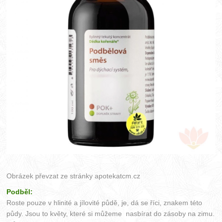
Obrázek převzat ze stránky
apotekatcm.cz
Podběl:
Roste pouze v hlinité a jílovité půdě, je, dá se říci, znakem této
půdy. Jsou to květy, které si můžeme nasbírat do zásoby na zimu.