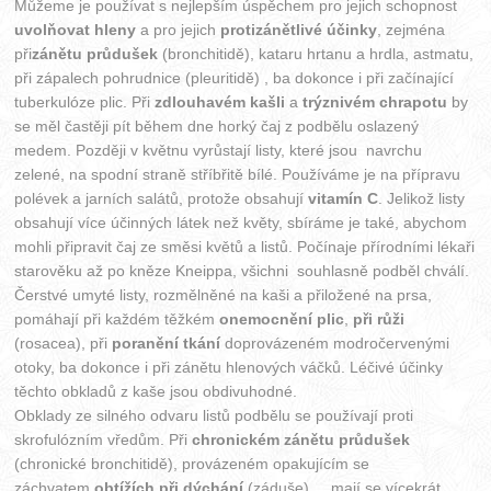
Můžeme je používat s nejlepším úspěchem pro jejich schopnost
uvolňovat hleny
a pro jejich
protizánětlivé účinky
, zejména
při
zánětu průdušek
(bronchitidě), kataru hrtanu a hrdla, astmatu,
při zápalech pohrudnice (pleuritidě) , ba dokonce i při začínající
tuberkulóze plic. Při
zdlouhavém kašli
a
trýznivém chrapotu
by
se měl častěji pít během dne horký čaj z podbělu oslazený
medem. Později v květnu vyrůstají listy, které jsou navrchu
zelené, na spodní straně stříbřitě bílé. Používáme je na přípravu
polévek a jarních salátů, protože obsahují
vitamín C
. Jelikož listy
obsahují více účinných látek než květy, sbíráme je také, abychom
mohli připravit čaj ze směsi květů a listů. Počínaje přírodními lékaři
starověku až po kněze Kneippa, všichni souhlasně podběl chválí.
Čerstvé umyté listy, rozmělněné na kaši a přiložené na prsa,
pomáhají při každém těžkém
onemocnění plic
,
při růži
(rosacea), při
poranění tkání
doprovázeném modročervenými
otoky, ba dokonce i při zánětu hlenových váčků. Léčivé účinky
těchto obkladů z kaše jsou obdivuhodné.
Obklady ze silného odvaru listů podbělu se používají proti
skrofulózním vředům. Při
chronickém zánětu průdušek
(chronické bronchitidě), provázeném opakujícím se
záchvatem,
obtížích při dýchání
(záduše) , mají se vícekrát