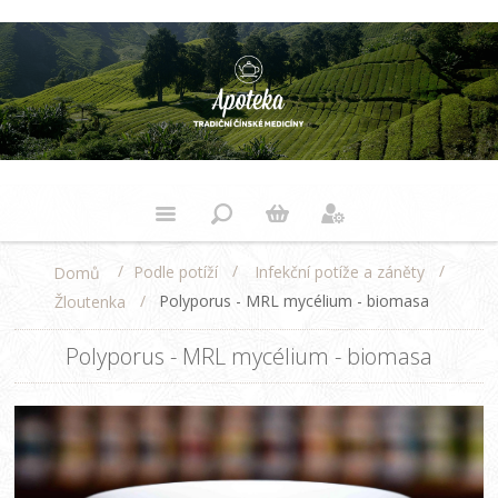
/
/
/
Podle potíží
Infekční potíže a záněty
Domů
/
Polyporus - MRL mycélium - biomasa
Žloutenka
Polyporus - MRL mycélium - biomasa