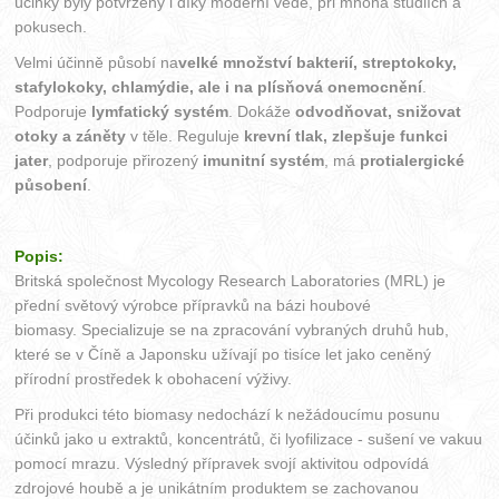
účinky byly potvrzeny i díky moderní vědě, při mnoha studiích a
pokusech.
Velmi účinně působí na
velké množství bakterií, streptokoky,
stafylokoky, chlamýdie, ale i na plísňová onemocnění
.
Podporuje
lymfatický systém
. Dokáže
odvodňovat, snižovat
otoky a záněty
v těle. Reguluje
krevní tlak, zlepšuje funkci
jater
, podporuje přirozený
imunitní systém
, má
protialergické
působení
.
Popis:
Britská společnost Mycology Research Laboratories (MRL) je
přední světový výrobce přípravků na bázi houbové
biomasy. Specializuje se na zpracování vybraných druhů hub,
které se v Číně a Japonsku užívají po tisíce let jako ceněný
přírodní prostředek k obohacení výživy.
Při produkci této biomasy nedochází k nežádoucímu posunu
účinků jako u extraktů, koncentrátů, či lyofilizace - sušení ve vakuu
pomocí mrazu. Výsledný přípravek svojí aktivitou odpovídá
zdrojové houbě a je unikátním produktem se zachovanou