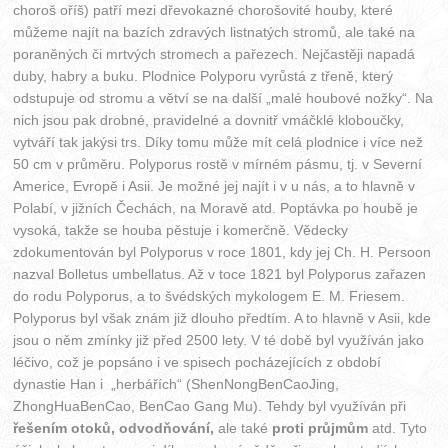
choroš oříš) patří mezi dřevokazné chorošovité houby, které
můžeme najít na bazích zdravých listnatých stromů, ale také na
poraněných či mrtvých stromech a pařezech. Nejčastěji napadá
duby, habry a buku. Plodnice Polyporu vyrůstá z třeně, který
odstupuje od stromu a větví se na další „malé houbové nožky“. Na
nich jsou pak drobné, pravidelné a dovnitř vmáčklé kloboučky,
vytváří tak jakýsi trs. Díky tomu může mít celá plodnice i více než
50 cm v průměru. Polyporus rostě v mírném pásmu, tj. v Severní
Americe, Evropě i Asii. Je možné jej najít i v u nás, a to hlavně v
Polabí, v jižních Čechách, na Moravě atd. Poptávka po houbě je
vysoká, takže se houba pěstuje i komerčně. Vědecky
zdokumentován byl Polyporus v roce 1801, kdy jej Ch. H. Persoon
nazval Bolletus umbellatus. Až v toce 1821 byl Polyporus zařazen
do rodu Polyporus, a to švédských mykologem E. M. Friesem.
Polyporus byl však znám již dlouho předtím. A to hlavně v Asii, kde
jsou o něm zmínky již před 2500 lety. V té době byl využíván jako
léčivo, což je popsáno i ve spisech pocházejících z období
dynastie Han i „herbářích“ (ShenNongBenCaoJing,
ZhongHuaBenCao, BenCao Gang Mu). Tehdy byl využíván při
řešením otoků, odvodňování,
ale také
proti průjmům
atd. Tyto