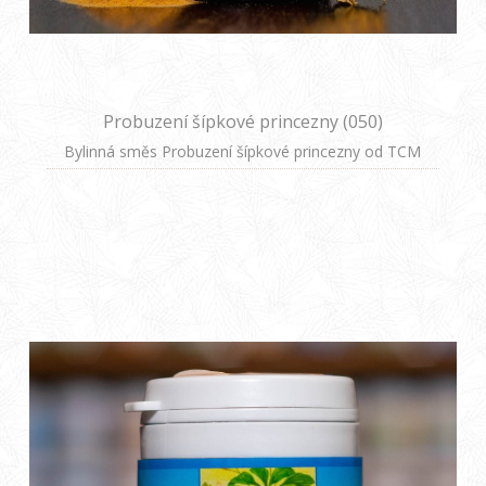
Probuzení šípkové princezny (050)
Bylinná směs Probuzení šípkové princezny od TCM
Herbs je tradiční receptura založená na principech
čínské medicíny, navržená pro podporu hormonální
rovnováhy a harmonizaci organismu. Obsahuje 100%
přírodní byliny.