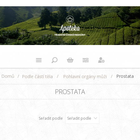
Domů
/
/
/
Prostata
Podle částí těla
Pohlavní orgány můži
PROSTATA
Seřadit podle
Seřadit podle