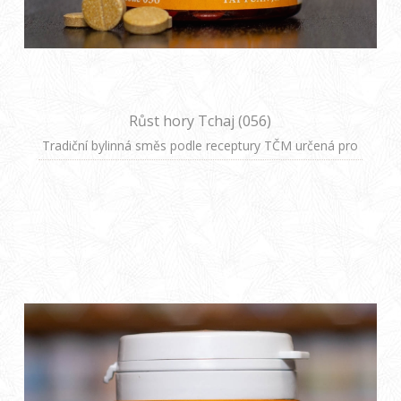
Růst hory Tchaj (056)
Tradiční bylinná směs podle receptury TČM určená pro
ženy v období těhotenství. Napomáhá harmonizaci
organismu, ukotvení plodu a podporuje celkovou
vitalitu matky v tomto náročném období.