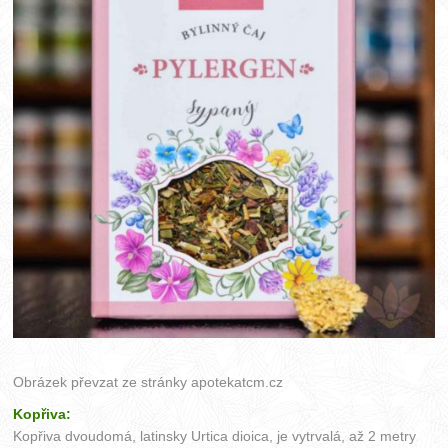
Obrázek převzat ze stránky
apotekatcm.cz
Kopřiva:
Kopřiva dvoudomá, latinsky Urtica dioica, je vytrvalá, až 2 metry