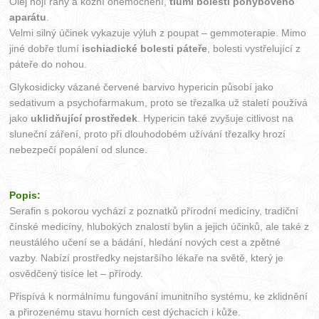
Olej hojí rány a kožní onemocnění,
tlumí bolesti pohybového
aparátu
.
Velmi silný účinek vykazuje výluh z poupat – gemmoterapie. Mimo
jiné dobře tlumí
ischiadické bolesti páteře
, bolesti vystřelující z
páteře do nohou.
Glykosidicky vázané červené barvivo hypericin působí jako
sedativum a psychofarmakum, proto se třezalka už staletí používá
jako
uklidňující prostředek
. Hypericin také zvyšuje citlivost na
sluneční záření, proto při dlouhodobém užívání třezalky hrozí
nebezpečí popálení od slunce.
Popis:
Serafin s pokorou vychází z poznatků přírodní medicíny, tradiční
čínské medicíny, hlubokých znalostí bylin a jejich účinků, ale také z
neustálého učení se a bádání, hledání nových cest a zpětné
vazby. Nabízí prostředky nejstaršího lékaře na světě, který je
osvědčený tisíce let – přírody.
Přispívá k normálnímu fungování imunitního systému, ke zklidnění
a přirozenému stavu horních cest dýchacích i kůže.