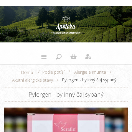
/
/
/
Podle potíží
Alergie a imunita
Domů
/
Pylergen - bylinný čaj sypaný
Akutní alergické stavy
Pylergen - bylinný čaj sypaný