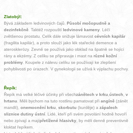
Zlatobýl:
Bývá základem ledvinových čajů.
Působí močopudně a
dezinfekčně
. Taktéž rozpouští
ledvinové kameny
. Léčí
zvětšenou prostatu. Celík dále snižuje lámavost
cévních kapilár
(fragilita kapilár), a proto slouží jako lék stařecké demence a
aterosklerózy. Zevně se používá jako obklad na špatně se hojící
rány a ekzémy. Z celíku se připravuje i mast na
různé kožní
problémy
. Koupele z nálevu celíku se používají ke zlepšení
pohyblivosti po úrazech. V gynekologii se užívá k výplachu pochvy.
Řepík:
Řepík má velké léčivé účinky při všech
zánětech v krku
,
ústech
,
v
hrtanu
. Měli bychom na tuto rostlinu pamatovat při
angíně
(zánět
mandlí),
onemocnění krku
,
skorbutu
(kurděje) a
zápalech
sliznice dutiny ústní
. Lidé, kteří při svém povolání hodně hovoří
nebo zpívají a mají
přetížené hlasivky
, by měli denně preventivně
kloktat řepíkem.