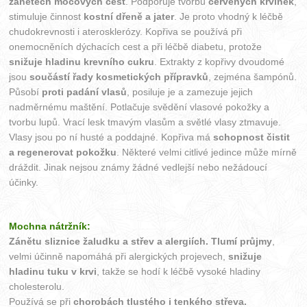
zánětech močových cest
. Podporuje tvorbu
červených krvinek
,
stimuluje činnost
kostní dřeně a jater
. Je proto vhodný k léčbě
chudokrevnosti i aterosklerózy. Kopřiva se používá při
onemocněních dýchacích cest a při léčbě diabetu, protože
snižuje hladinu krevního cukru
. Extrakty z kopřivy dvoudomé
jsou
součástí řady kosmetických přípravků
, zejména šampónů.
Působí
proti padání vlasů
, posiluje je a zamezuje jejich
nadměrnému maštění. Potlačuje svědění vlasové pokožky a
tvorbu lupů. Vrací lesk tmavým vlasům a světlé vlasy ztmavuje.
Vlasy jsou po ní husté a poddajné. Kopřiva má
schopnost čistit
a regenerovat pokožku
. Některé velmi citlivé jedince může mírně
dráždit. Jinak nejsou známy žádné vedlejší nebo nežádoucí
účinky.
Mochna nátržník:
Zánětu sliznice žaludku a střev a alergiích.
Tlumí průjmy
,
velmi účinně napomáhá při alergických projevech,
snižuje
hladinu tuku v krvi
, takže se hodí k léčbě vysoké hladiny
cholesterolu.
Používá se při
chorobách tlustého i tenkého střeva.