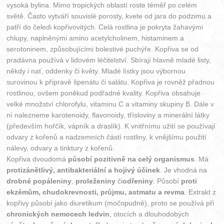
vysoká bylina. Mimo tropických oblastí roste téměř po celém
světě. Často vytváří souvislé porosty, kvete od jara do podzimu a
patří do čeledi kopřivovitých. Celá rostlina je pokryta žahavými
chlupy, naplněnými amino acetylcholinem, histaminem a
serotoninem, způsobujícími bolestivé puchýře. Kopřiva se od
pradávna používá v lidovém léčitelství. Sbírají hlavně mladé listy,
někdy i nať, oddenky či květy. Mladé lístky jsou výbornou
surovinou k přípravě špenátu či salátu. Kopřiva je rovněž přadnou
rostlinou, ovšem poněkud podřadné kvality. Kopřiva obsahuje
velké množství chlorofylu, vitaminu C a vitaminy skupiny B. Dále v
ní nalezneme karotenoidy, flavonoidy, třísloviny a minerální látky
(především hořčík, vápník a draslík). K vnitřnímu užití se používají
odvary z kořenů a nadzemních částí rostliny, k vnějšímu použití
nálevy, odvary a tinktury z kořenů.
Kopřiva dvoudomá
působí pozitivně na celý organismus
. Má
protizánětlivý, antibakteriální a hojivý účinek
. Je vhodná na
drobné popáleniny
,
proleženiny
či
odřeniny
. Působí
proti
ekzémům, chudokrevnosti, průjmu, astmatu a revma
. Extrakt z
kopřivy působí jako diuretikum (močopudně), proto se používá při
chronických nemocech ledvin
, otocích a dlouhodobých