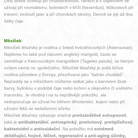
Listy dobře účinkují při chudokrevnosti, ranách a s úspěchem se
užívají při revmatismu, bolestech v kříži (hexenšus), těžkostech při
trávení, tvrdnutí jater a při chorobách sleziny. Denně se pijí až dva
šálky čaje.
Měsíček:
Měsíček lékařský je rostlina z čeledi hvězdnicovitých (Asteraceae).
Najdeme ho také pod názvem anglický marigold, často se
zaměňuje s francouzským marigoldem (Tagetes patula), se kterým
ovšem nemá nic společného. Měsíček lékařský je jedlá léčivá
rostlina původem z Evropy, přezdívaná jako "šafrán chudáků".
Nejčastěji se s měsíčkem můžeme setkat jako s barvivem žluté
barvy, bylinkou v podobě čaje nebo koření a olejového či vodného
macerátu. Je vhodný i na tu nejcitlivější pokožku, ale
nedoporučuje se užívat ho během těhotenství, kojení nebo při
užívání léků se sedativními účinky.
Měsíček lékařský vykazuje značné
protizánětlivé schopnosti
,
také je
antibakteriální
,
antiseptický
,
protivirový
,
protiplísňový
,
baktericidní
a
antioxidační
. Na pokožku má
extrémně
zklidňující, hojivé, léčivé, regenerační a anti-aging účinky,