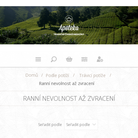
Domů
/
/
/
Podle potíží
Trávicí potíže
Ranní nevolnost až zvracení
RANNÍ NEVOLNOST AŽ ZVRACENÍ
Seřadit podle
Seřadit podle