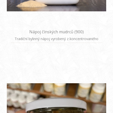
Nápoj čínských mudrců (900)
Tradiční bylinný nápoj vyrobený z koncentrovaného
extraktu slzovky obecné, který podle čínské medicíny
harmonizuje tělesné funkce, podporuje přirozené
detoxikační procesy a dodává energii.