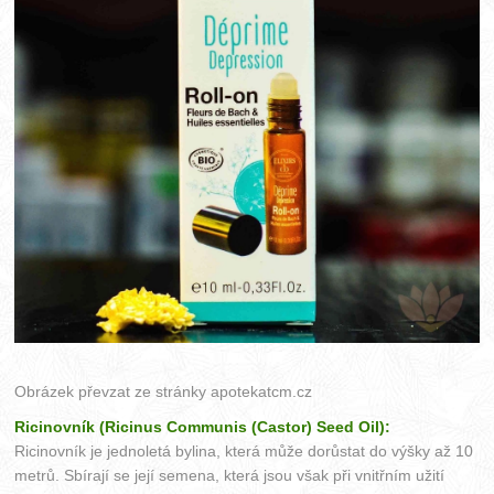
Obrázek převzat ze stránky
apotekatcm.cz
Ricinovník (Ricinus Communis (Castor) Seed Oil):
Ricinovník je jednoletá bylina, která může dorůstat do výšky až 10
metrů. Sbírají se její semena, která jsou však při vnitřním užití