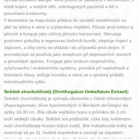
době kojení, u malých dětí, onkologických pacientů a lidí s
poruchami krvetvorby.
V kosmetice se majoránka přidává do výrobků zaměřených na
pleť se sklony k akné a zvýšenému maštění. Působí proti infekci a
plísním a funguje jako účinný přírodní konzervant. Stimuluje
prokrvení pokožky a regeneraci kožních buněk, zlepšuje hojení a
zajizvení, a díky tomu se přidává i do přípravků proti strijím. V
aromaterapii se používá jako sedativum při depresivních stavech
a poruchách spánku. Funguje jako tonikum respiračního,
vylučovacího i endokrinního systému, pomáhá při neplodnosti a
bolestech hlavy, snižuje horečku a stará se o správný průběh
menstruačního cyklu.
Snědek chocholičnatý (Ornithogalum Umbellatum Extract):
Snědek chocholičnatý je vytrvalá cibulovina z čeledi chřestovitých
(Asparagaceae), dříve hyacintovitých či liliovitých dorůstající do
výšky 10-30 cm. Bílá cibule vejčitého tvaru o průměru do 3 cm
tvoří vedlejší cibulky. Snědek má podlouhlé, úzké listy, květenství
tvoří chocholičnatý hrozen bílých květů. Bílé hvězdicovité květy se
rozevírají až po 11. hodině dopoledne a zavírají se západem