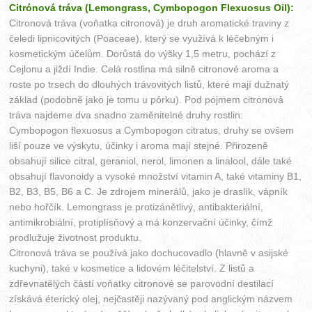
Citrónová tráva (Lemongrass, Cymbopogon Flexuosus Oil):
Citronová tráva (voňatka citronová) je druh aromatické traviny z
čeledi lipnicovitých (Poaceae), který se využívá k léčebným i
kosmetickým účelům. Dorůstá do výšky 1,5 metru, pochází z
Cejlonu a jiždí Indie. Celá rostlina má silně citronové aroma a
roste po trsech do dlouhých trávovitých listů, které mají dužnatý
základ (podobně jako je tomu u pórku). Pod pojmem citronová
tráva najdeme dva snadno zaměnitelné druhy rostlin:
Cymbopogon flexuosus a Cymbopogon citratus, druhy se ovšem
liší pouze ve výskytu, účinky i aroma mají stejné. Přirozeně
obsahují silice citral, geraniol, nerol, limonen a linalool, dále také
obsahují flavonoidy a vysoké množství vitamin A, také vitaminy B1,
B2, B3, B5, B6 a C. Je zdrojem minerálů, jako je draslík, vápník
nebo hořčík. Lemongrass je protizánětlivý, antibakteriální,
antimikrobiální, protiplísňový a má konzervační účinky, čímž
prodlužuje životnost produktu.
Citronová tráva se používá jako dochucovadlo (hlavně v asijské
kuchyni), také v kosmetice a lidovém léčitelství. Z listů a
zdřevnatělých částí voňatky citronové se parovodní destilací
získává éterický olej, nejčastěji nazývaný pod anglickým názvem