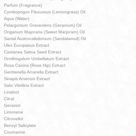
Parfum (Fragrance)
Cymbopogon Flexuosus (Lemongrass) Oil
Aqua (Water)
Pelargonium Graveolens (Geranium) Oil
Origanum Majorana (Sweet Marjoram) Oil
Santal Austrocaledonium (Sandalwood) Oil
Ulex Europaeus Extract
Castanea Sativa Seed Extract
Ornithogalum Umbellatum Extract
Rosa Canina (Rose Hip) Extract
Gentianella Amarella Extract
Sinapis Arvensis Extract
Salix Vitellina Extract
Linalool
Citral
Geraniol
Limonene
Citronellol
Benzyl Salicylate
Coumarine