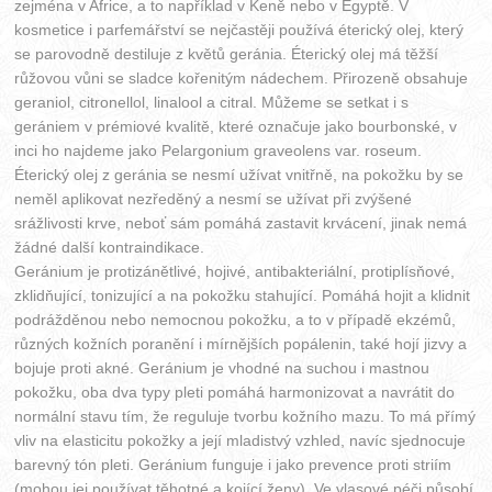
zejména v Africe, a to například v Keně nebo v Egyptě. V
kosmetice i parfemářství se nejčastěji používá éterický olej, který
se parovodně destiluje z květů geránia. Éterický olej má těžší
růžovou vůni se sladce kořenitým nádechem. Přirozeně obsahuje
geraniol, citronellol, linalool a citral. Můžeme se setkat i s
gerániem v prémiové kvalitě, které označuje jako bourbonské, v
inci ho najdeme jako Pelargonium graveolens var. roseum.
Éterický olej z geránia se nesmí užívat vnitřně, na pokožku by se
neměl aplikovat nezředěný a nesmí se užívat při zvýšené
srážlivosti krve, neboť sám pomáhá zastavit krvácení, jinak nemá
žádné další kontraindikace.
Geránium je protizánětlivé, hojivé, antibakteriální, protiplísňové,
zklidňující, tonizující a na pokožku stahující. Pomáhá hojit a klidnit
podrážděnou nebo nemocnou pokožku, a to v případě ekzémů,
různých kožních poranění i mírnějších popálenin, také hojí jizvy a
bojuje proti akné. Geránium je vhodné na suchou i mastnou
pokožku, oba dva typy pleti pomáhá harmonizovat a navrátit do
normální stavu tím, že reguluje tvorbu kožního mazu. To má přímý
vliv na elasticitu pokožky a její mladistvý vzhled, navíc sjednocuje
barevný tón pleti. Geránium funguje i jako prevence proti striím
(mohou jej používat těhotné a kojící ženy). Ve vlasové péči působí