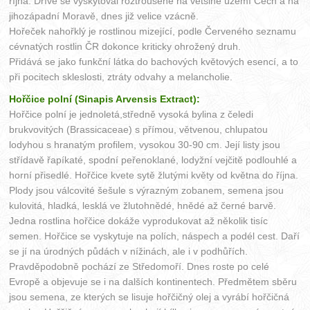
října. Dříve se vyskytoval roztroušeně na většině území Čech a na
jihozápadní Moravě, dnes již velice vzácně.
Hořeček nahořklý je rostlinou mizející, podle Červeného seznamu
cévnatých rostlin ČR dokonce kriticky ohrožený druh.
Přidává se jako funkční látka do bachových květových esencí, a to
při pocitech skleslosti, ztráty odvahy a melancholie.
Hořčice polní (Sinapis Arvensis Extract):
Hořčice polní je jednoletá,středně vysoká bylina z čeledi
brukvovitých (Brassicaceae) s přímou, větvenou, chlupatou
lodyhou s hranatým profilem, vysokou 30-90 cm. Její listy jsou
střídavě řapíkaté, spodní peřenoklané, lodyžní vejčitě podlouhlé a
horní přisedlé. Hořčice kvete sytě žlutými květy od května do října.
Plody jsou válcovité šešule s výrazným zobanem, semena jsou
kulovitá, hladká, lesklá ve žlutohnědé, hnědé až černé barvě.
Jedna rostlina hořčice dokáže vyprodukovat až několik tisíc
semen. Hořčice se vyskytuje na polích, náspech a podél cest. Daří
se jí na úrodných půdách v nížinách, ale i v podhůřích.
Pravděpodobně pochází ze Středomoří. Dnes roste po celé
Evropě a objevuje se i na dalších kontinentech. Předmětem sběru
jsou semena, ze kterých se lisuje hořčičný olej a vyrábí hořčičná