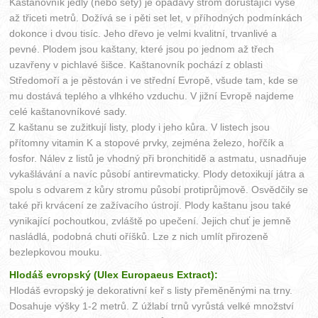
Kaštanovník jedlý (nebo setý) je opadavý strom dorůstající výše
až třiceti metrů. Dožívá se i pěti set let, v příhodných podmínkách
dokonce i dvou tisíc. Jeho dřevo je velmi kvalitní, trvanlivé a
pevné. Plodem jsou kaštany, které jsou po jednom až třech
uzavřeny v pichlavé šišce. Kaštanovník pochází z oblasti
Středomoří a je pěstován i ve střední Evropě, všude tam, kde se
mu dostává teplého a vlhkého vzduchu. V jižní Evropě najdeme
celé kaštanovníkové sady.
Z kaštanu se zužitkují listy, plody i jeho kůra. V listech jsou
přítomny vitamin K a stopové prvky, zejména železo, hořčík a
fosfor. Nálev z listů je vhodný při bronchitidě a astmatu, usnadňuje
vykašlávání a navíc působí antirevmaticky. Plody detoxikují játra a
spolu s odvarem z kůry stromu působí protiprůjmově. Osvědčily se
také při krvácení ze zažívacího ústrojí. Plody kaštanu jsou také
vynikající pochoutkou, zvláště po upečení. Jejich chuť je jemně
nasládlá, podobná chuti oříšků. Lze z nich umlít přirozeně
bezlepkovou mouku.
Hlodáš evropský (Ulex Europaeus Extract):
Hlodáš evropský je dekorativní keř s listy přeměněnými na trny.
Dosahuje výšky 1-2 metrů. Z úžlabí trnů vyrůstá velké množství