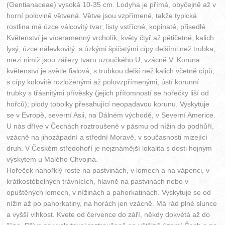
(Gentianaceae) vysoká 10-35 cm. Lodyha je přímá, obyčejně až v
horní polovině větvená. Větve jsou vzpřímené, takže typická
rostlina má úzce válcovitý tvar; listy vstřícné, kopinaté, přisedlé.
Květenství je víceramenný vrcholík; květy čtyř až pětičetné, kalich
lysý, úzce nálevkovitý, s úzkými špičatými cípy delšími než trubka,
mezi nimiž jsou zářezy tvaru uzoučkého U, vzácně V. Koruna
květenství je světle fialová, s trubkou delší než kalich včetně cípů,
s cípy kolovitě rozloženými až polovzpřímenými; ústí korunní
trubky s třásnitými přívěsky (jejich přítomností se hořečky liší od
hořců); plody tobolky přesahující neopadavou korunu. Vyskytuje
se v Evropě, severní Asii, na Dálném východě, v Severní Americe.
U nás dříve v Čechách roztroušeně v pásmu od nížin do podhůří,
vzácně na jihozápadní a střední Moravě, v současnosti mizející
druh. V Českém středohoří je nejznámější lokalita s dosti hojným
výskytem u Malého Chvojna.
Hořeček nahořklý roste na pastvinách, v lomech a na vápenci, v
krátkostébelných trávnících, hlavně na pastvinách nebo v
opuštěných lomech, v nížinách a pahorkatinách. Vyskytuje se od
nížin až po pahorkatiny, na horách jen vzácně. Má rád plné slunce
a vyšší vlhkost. Kvete od července do září, někdy dokvétá až do