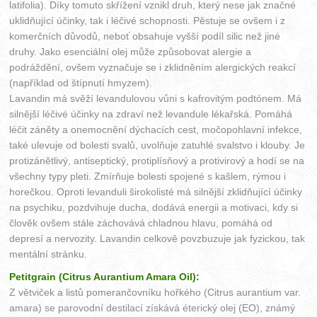
latifolia). Díky tomuto skřížení vznikl druh, který nese jak značné
uklidňující účinky, tak i léčivé schopnosti. Pěstuje se ovšem i z
komerčních důvodů, neboť obsahuje vyšší podíl silic než jiné
druhy. Jako esenciální olej může způsobovat alergie a
podráždění, ovšem vyznačuje se i zklidněním alergických reakcí
(například od štípnutí hmyzem).
Lavandin má svěží levandulovou vůni s kafrovitým podtónem. Má
silnější léčivé účinky na zdraví než levandule lékařská. Pomáhá
léčit záněty a onemocnění dýchacích cest, močopohlavní infekce,
také ulevuje od bolesti svalů, uvolňuje zatuhlé svalstvo i klouby. Je
protizánětlivý, antiseptický, protiplísňový a protivirový a hodí se na
všechny typy pleti. Zmírňuje bolesti spojené s kašlem, rýmou i
horečkou. Oproti levanduli širokolisté má silnější zklidňující účinky
na psychiku, pozdvihuje ducha, dodává energii a motivaci, kdy si
člověk ovšem stále záchovává chladnou hlavu, pomáhá od
depresí a nervozity. Lavandin celkově povzbuzuje jak fyzickou, tak
mentální stránku.
Petitgrain (Citrus Aurantium Amara Oil):
Z větviček a listů pomerančovníku hořkého (Citrus aurantium var.
amara) se parovodní destilací získává éterický olej (EO), známý