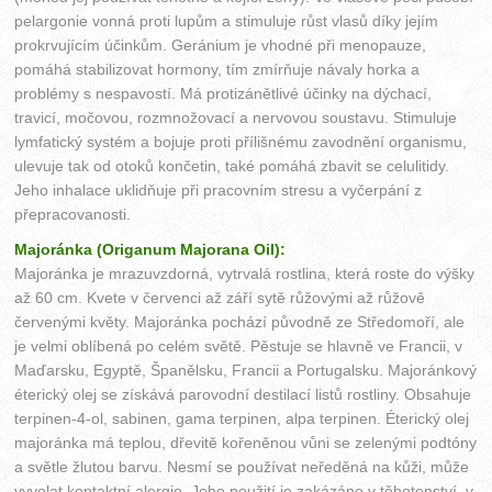
pelargonie vonná proti lupům a stimuluje růst vlasů díky jejím
prokrvujícím účinkům. Geránium je vhodné při menopauze,
pomáhá stabilizovat hormony, tím zmírňuje návaly horka a
problémy s nespavostí. Má protizánětlivé účinky na dýchací,
travicí, močovou, rozmnožovací a nervovou soustavu. Stimuluje
lymfatický systém a bojuje proti přílišnému zavodnění organismu,
ulevuje tak od otoků končetin, také pomáhá zbavit se celulitidy.
Jeho inhalace uklidňuje při pracovním stresu a vyčerpání z
přepracovanosti.
Majoránka (Origanum Majorana Oil):
Majoránka je mrazuvzdorná, vytrvalá rostlina, která roste do výšky
až 60 cm. Kvete v červenci až září sytě růžovými až růžově
červenými květy. Majoránka pochází původně ze Středomoří, ale
je velmi oblíbená po celém světě. Pěstuje se hlavně ve Francii, v
Maďarsku, Egyptě, Španělsku, Francii a Portugalsku. Majoránkový
éterický olej se získává parovodní destilací listů rostliny. Obsahuje
terpinen-4-ol, sabinen, gama terpinen, alpa terpinen. Éterický olej
majoránka má teplou, dřevitě kořeněnou vůni se zelenými podtóny
a světle žlutou barvu. Nesmí se používat neředěná na kůži, může
vyvolat kontaktní alergie. Jeho použití je zakázáno v těhotenství, v