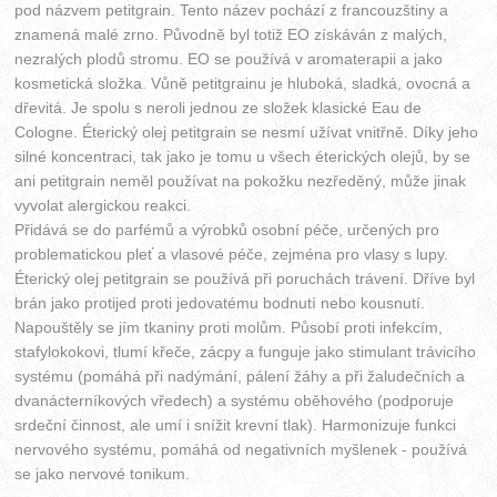
pod názvem petitgrain. Tento název pochází z francouzštiny a
znamená malé zrno. Původně byl totiž EO získáván z malých,
nezralých plodů stromu. EO se používá v aromaterapii a jako
kosmetická složka. Vůně petitgrainu je hluboká, sladká, ovocná a
dřevitá. Je spolu s neroli jednou ze složek klasické Eau de
Cologne. Éterický olej petitgrain se nesmí užívat vnitřně. Díky jeho
silné koncentraci, tak jako je tomu u všech éterických olejů, by se
ani petitgrain neměl používat na pokožku nezředěný, může jinak
vyvolat alergickou reakci.
Přidává se do parfémů a výrobků osobní péče, určených pro
problematickou pleť a vlasové péče, zejména pro vlasy s lupy.
Éterický olej petitgrain se používá při poruchách trávení. Dříve byl
brán jako protijed proti jedovatému bodnutí nebo kousnutí.
Napouštěly se jím tkaniny proti molům. Působí proti infekcím,
stafylokokovi, tlumí křeče, zácpy a funguje jako stimulant trávicího
systému (pomáhá při nadýmání, pálení žáhy a při žaludečních a
dvanácterníkových vředech) a systému oběhového (podporuje
srdeční činnost, ale umí i snížit krevní tlak). Harmonizuje funkci
nervového systému, pomáhá od negativních myšlenek - používá
se jako nervové tonikum.