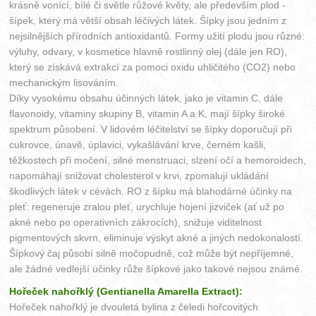
krásně vonící, bílé či světle růžové květy, ale především plod -
šípek, který má větší obsah léčivých látek. Šípky jsou jedním z
nejsilnějších přírodních antioxidantů. Formy užití plodu jsou různé:
výluhy, odvary, v kosmetice hlavně rostlinný olej (dále jen RO),
který se získává extrakcí za pomoci oxidu uhličitého (CO2) nebo
mechanickým lisováním.
Díky vysokému obsahu účinných látek, jako je vitamin C, dále
flavonoidy, vitaminy skupiny B, vitamin A a K, mají šípky široké
spektrum působení. V lidovém léčitelství se šípky doporučují při
cukrovce, únavě, úplavici, vykašlávání krve, černém kašli,
těžkostech při močení, silné menstruaci, slzení očí a hemoroidech,
napomáhají snižovat cholesterol v krvi, zpomalují ukládání
škodlivých látek v cévách. RO z šípku má blahodárné účinky na
pleť: regeneruje zralou pleť, urychluje hojení jizviček (ať už po
akné nebo po operativních zákrocích), snižuje viditelnost
pigmentových skvrn, eliminuje výskyt akné a jiných nedokonalostí.
Šípkový čaj působí silně močopudně, což může být nepříjemné,
ale žádné vedlejší účinky růže šípkové jako takové nejsou známé.
Hořeček nahořklý (Gentianella Amarella Extract):
Hořeček nahořklý je dvouletá bylina z čeledi hořcovitých