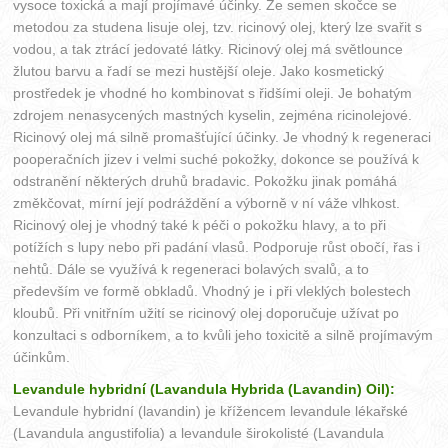
vysoce toxická a mají projímavé účinky. Ze semen skočce se
metodou za studena lisuje olej, tzv. ricinový olej, který lze svařit s
vodou, a tak ztrácí jedovaté látky. Ricinový olej má světlounce
žlutou barvu a řadí se mezi hustější oleje. Jako kosmetický
prostředek je vhodné ho kombinovat s řidšími oleji. Je bohatým
zdrojem nenasycených mastných kyselin, zejména ricinolejové.
Ricinový olej má silně promašťující účinky. Je vhodný k regeneraci
pooperačních jizev i velmi suché pokožky, dokonce se používá k
odstranění některých druhů bradavic. Pokožku jinak pomáhá
změkčovat, mírní její podráždění a výborně v ní váže vlhkost.
Ricinový olej je vhodný také k péči o pokožku hlavy, a to při
potížích s lupy nebo při padání vlasů. Podporuje růst obočí, řas i
nehtů. Dále se využívá k regeneraci bolavých svalů, a to
především ve formě obkladů. Vhodný je i při vleklých bolestech
kloubů. Při vnitřním užití se ricinový olej doporučuje užívat po
konzultaci s odborníkem, a to kvůli jeho toxicitě a silně projímavým
účinkům.
Levandule hybridní (Lavandula Hybrida (Lavandin) Oil):
Levandule hybridní (lavandin) je křížencem levandule lékařské
(Lavandula angustifolia) a levandule širokolisté (Lavandula