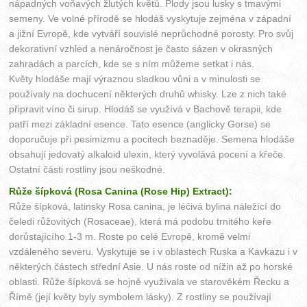
nápadných voňavých žlutých květů. Plody jsou lusky s tmavými
semeny. Ve volné přírodě se hlodáš vyskytuje zejména v západní
a jižní Evropě, kde vytváří souvislé neprůchodné porosty. Pro svůj
dekorativní vzhled a nenáročnost je často sázen v okrasných
zahradách a parcích, kde se s ním můžeme setkat i nás.
Květy hlodáše mají výraznou sladkou vůni a v minulosti se
používaly na dochucení některých druhů whisky. Lze z nich také
připravit víno či sirup. Hlodáš se využívá v Bachově terapii, kde
patří mezi základní esence. Tato esence (anglicky Gorse) se
doporučuje při pesimizmu a pocitech beznaděje. Semena hlodáše
obsahují jedovatý alkaloid ulexin, který vyvolává pocení a křeče.
Ostatní části rostliny jsou neškodné.
Růže šípková (Rosa Canina (Rose Hip) Extract):
Růže šípková, latinsky Rosa canina, je léčivá bylina náležící do
čeledi růžovitých (Rosaceae), která má podobu trnitého keře
dorůstajícího 1-3 m. Roste po celé Evropě, kromě velmi
vzdáleného severu. Vyskytuje se i v oblastech Ruska a Kavkazu i v
některých částech střední Asie. U nás roste od nížin až po horské
oblasti. Růže šípková se hojně využívala ve starověkém Řecku a
Římě (její květy byly symbolem lásky). Z rostliny se používají