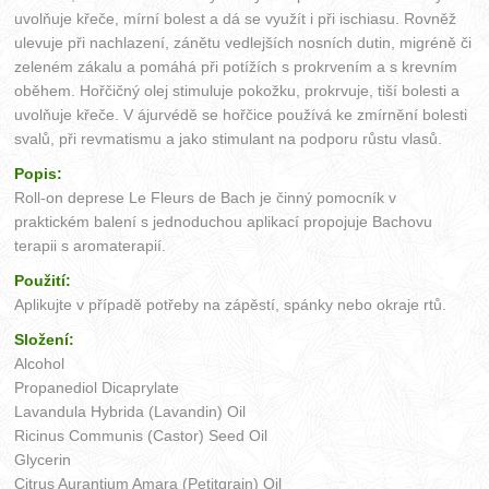
uvolňuje křeče, mírní bolest a dá se využít i při ischiasu. Rovněž
ulevuje při nachlazení, zánětu vedlejších nosních dutin, migréně či
zeleném zákalu a pomáhá při potížích s prokrvením a s krevním
oběhem. Hořčičný olej stimuluje pokožku, prokrvuje, tiší bolesti a
uvolňuje křeče. V ájurvédě se hořčice používá ke zmírnění bolesti
svalů, při revmatismu a jako stimulant na podporu růstu vlasů.
Popis:
Roll-on deprese Le Fleurs de Bach je činný pomocník v
praktickém balení s jednoduchou aplikací propojuje Bachovu
terapii s aromaterapií.
Použití:
Aplikujte v případě potřeby na zápěstí, spánky nebo okraje rtů.
Složení:
Alcohol
Propanediol Dicaprylate
Lavandula Hybrida (Lavandin) Oil
Ricinus Communis (Castor) Seed Oil
Glycerin
Citrus Aurantium Amara (Petitgrain) Oil