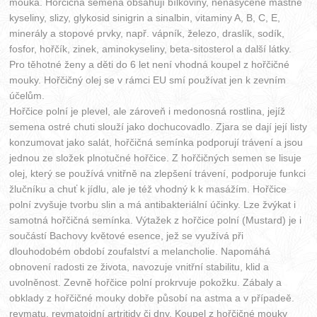
mouka. Hořčičná semena obsahují bílkoviny, nenasycené mastné
kyseliny, slizy, glykosid sinigrin a sinalbin, vitaminy A, B, C, E,
minerály a stopové prvky, např. vápník, železo, draslík, sodík,
fosfor, hořčík, zinek, aminokyseliny, beta-sitosterol a další látky.
Pro těhotné ženy a děti do 6 let není vhodná koupel z hořčičné
mouky. Hořčičný olej se v rámci EU smí používat jen k zevním
účelům.
Hořčice polní je plevel, ale zároveň i medonosná rostlina, jejíž
semena ostré chuti slouží jako dochucovadlo. Zjara se dají její listy
konzumovat jako salát, hořčičná semínka podporují trávení a jsou
jednou ze složek plnotučné hořčice. Z hořčičných semen se lisuje
olej, který se používá vnitřně na zlepšení trávení, podporuje funkci
žlučníku a chuť k jídlu, ale je též vhodný k k masážím. Hořčice
polní zvyšuje tvorbu slin a má antibakteriální účinky. Lze žvýkat i
samotná hořčičná semínka. Výtažek z hořčice polní (Mustard) je i
součástí Bachovy květové esence, jež se využívá při
dlouhodobém období zoufalství a melancholie. Napomáhá
obnovení radosti ze života, navozuje vnitřní stabilitu, klid a
uvolněnost. Zevně hořčice polní prokrvuje pokožku. Zábaly a
obklady z hořčičné mouky dobře působí na astma a v případeě.
revmatu, revmatoidní artritidy či dny. Koupel z hořčičné mouky