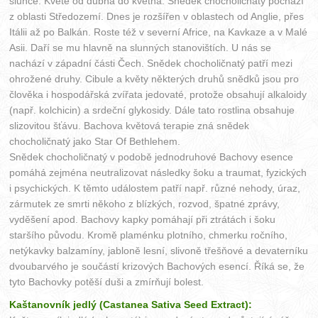
slunce. Kvete od dubna do května. Snědek chocholičnatý pochází
z oblasti Středozemí. Dnes je rozšířen v oblastech od Anglie, přes
Itálii až po Balkán. Roste též v severní Africe, na Kavkaze a v Malé
Asii. Daří se mu hlavně na slunných stanovištích. U nás se
nachází v západní části Čech. Snědek chocholičnatý patří mezi
ohrožené druhy. Cibule a květy některých druhů snědků jsou pro
člověka i hospodářská zvířata jedovaté, protože obsahují alkaloidy
(např. kolchicin) a srdeční glykosidy. Dále tato rostlina obsahuje
slizovitou šťávu. Bachova květová terapie zná snědek
chocholičnatý jako Star Of Bethlehem.
Snědek chocholičnatý v podobě jednodruhové Bachovy esence
pomáhá zejména neutralizovat následky šoku a traumat, fyzických
i psychických. K těmto událostem patří např. různé nehody, úraz,
zármutek ze smrti někoho z blízkých, rozvod, špatné zprávy,
vyděšení apod. Bachovy kapky pomáhají při ztrátách i šoku
staršího původu. Kromě plaménku plotního, chmerku ročního,
netýkavky balzamíny, jabloně lesní, slivoně třešňové a devaterníku
dvoubarvého je součástí krizových Bachových esencí. Říká se, že
tyto Bachovky potěší duši a zmírňují bolest.
Kaštanovník jedlý (Castanea Sativa Seed Extract):