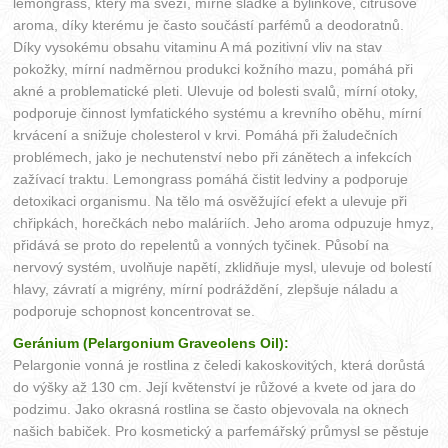
lemongrass, který má svěží, mírně sladké a bylinkové, citrusové
aroma, díky kterému je často součástí parfémů a deodoratnů.
Díky vysokému obsahu vitaminu A má pozitivní vliv na stav
pokožky, mírní nadměrnou produkci kožního mazu, pomáhá při
akné a problematické pleti. Ulevuje od bolesti svalů, mírní otoky,
podporuje činnost lymfatického systému a krevního oběhu, mírní
krvácení a snižuje cholesterol v krvi. Pomáhá při žaludečních
problémech, jako je nechutenství nebo při zánětech a infekcích
zažívací traktu. Lemongrass pomáhá čistit ledviny a podporuje
detoxikaci organismu. Na tělo má osvěžující efekt a ulevuje při
chřipkách, horečkách nebo maláriích. Jeho aroma odpuzuje hmyz,
přidává se proto do repelentů a vonných tyčinek. Působí na
nervový systém, uvolňuje napětí, zklidňuje mysl, ulevuje od bolestí
hlavy, závratí a migrény, mírní podráždění, zlepšuje náladu a
podporuje schopnost koncentrovat se.
Geránium (Pelargonium Graveolens Oil):
Pelargonie vonná je rostlina z čeledi kakoskovitých, která dorůstá
do výšky až 130 cm. Její květenství je růžové a kvete od jara do
podzimu. Jako okrasná rostlina se často objevovala na oknech
našich babiček. Pro kosmetický a parfemářský průmysl se pěstuje