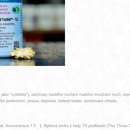
ko "cystitida"), záchvaty častého močení malého množství moči, nepří
ebo poskočení, únava, deprese, bolesti beder, pociťování chladu.
ek. Koncentrace 7,5 : 1. Bylinná směs z řady Tří podkladů (The Three