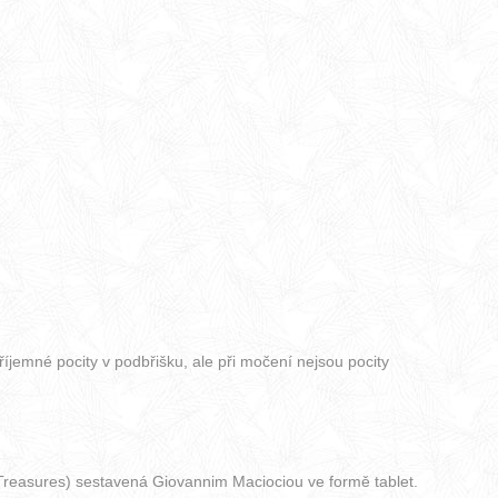
jemné pocity v podbřišku, ale při močení nejsou pocity
 Treasures) sestavená Giovannim Maciociou ve formě tablet.