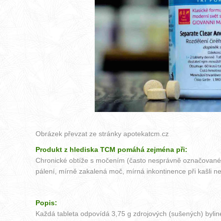
Obrázek převzat ze stránky
apotekatcm.cz
Produkt z hlediska TCM pomáhá zejména při:
Chronické obtíže s močením (často nesprávně označované ja
pálení, mírně zakalená moč, mírná inkontinence při kašli n
Popis:
Každá tableta odpovídá 3,75 g zdrojových (sušených) bylin