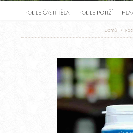
PODLE ČÁSTÍ TĚLA
PODLE POTÍŽÍ
HLA
/
Podl
Domů