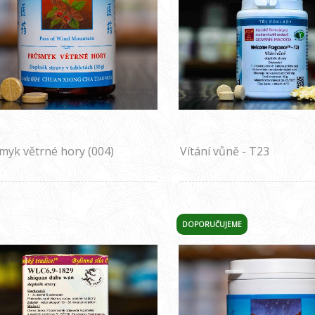
myk větrné hory (004)
Vítání vůně - T23
DOPORUČUJEME