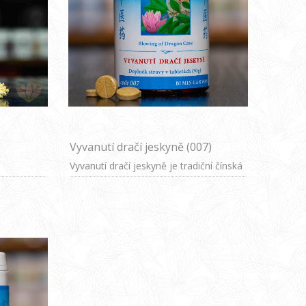
Vyvanutí dračí jeskyně (007)
Vyvanutí dračí jeskyně je tradiční čínská
bylinná směs zaměřená na podporu
zdraví dýchacích cest a normální funkce
nosních dutin. Vhodná při sezónních
výkyvech a pro podporu přirozené
obranyschopnosti.