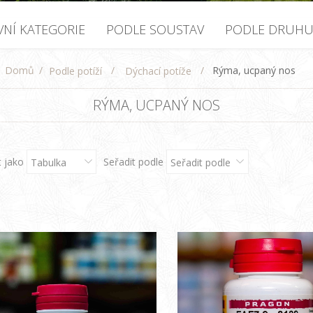
VNÍ KATEGORIE
PODLE SOUSTAV
PODLE DRUH
Domů
/
/
/
Rýma, ucpaný nos
Podle potíží
Dýchací potíže
RÝMA, UCPANÝ NOS
t jako
Seřadit podle
Tabulka
Seřadit podle