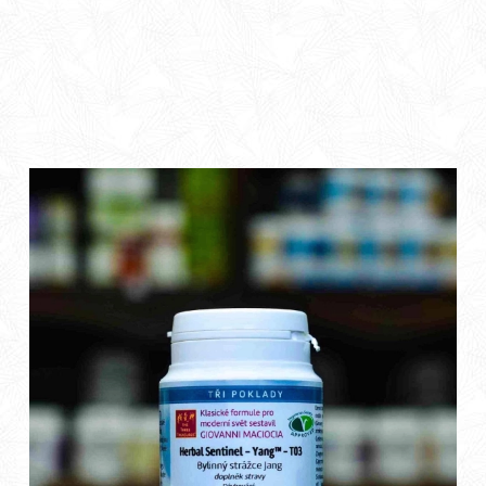
připravit. Darujte jim Vánoční Harmonizaci Zdraví –
balíček plný přírodních sil, který provede světem vitality
a pohody. Prožijte svátky s láskou a péčí o zdraví těla i
mysli.