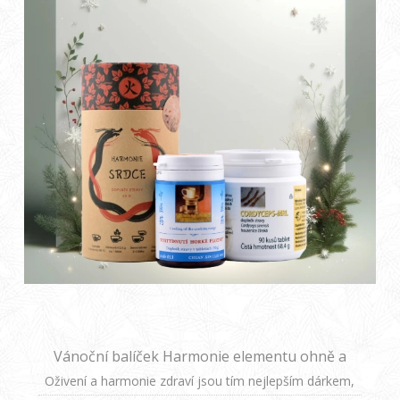
Vánoční balíček Harmonie elementu ohně a
napadení chladným větrem.
Oživení a harmonie zdraví jsou tím nejlepším dárkem,
který můžete svým blízkým letos pod stromeček