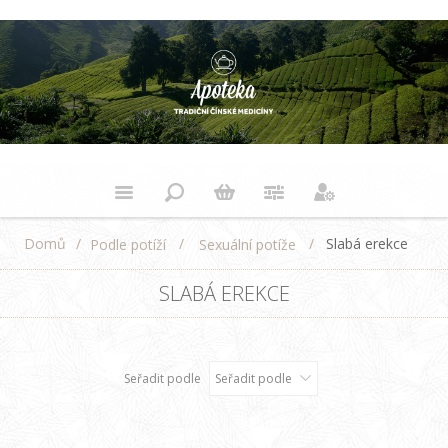
Domů
/
/
/
Slabá erekce
Podle potíží
Sexuální potíže
SLABÁ EREKCE
Seřadit podle
Seřadit podle