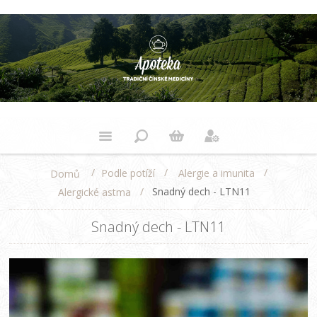
/
/
/
Podle potíží
Alergie a imunita
Domů
/
Snadný dech - LTN11
Alergické astma
Snadný dech - LTN11